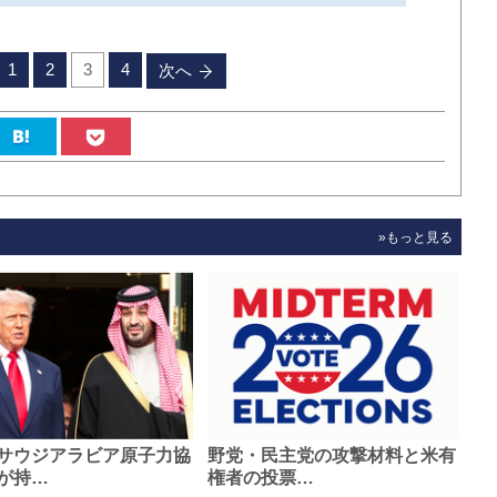
1
2
3
4
次へ
»もっと見る
サウジアラビア原子力協
野党・民主党の攻撃材料と米有
が持…
権者の投票…