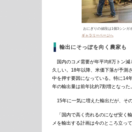
おにぎりの値段は1個3シンガポー
ギャラリーページへ
輸出にそっぽを向く農家も
国内のコメ需要が年平均8万トン減
久しい。18年以降、米価下落が予測
中を押す要因になっている。特に14
年の輸出量は前年比約7割増となった
15年に一気に増えた輸出だが、そ
「国内で高く売れるのになぜ安く輸
メを輸出する計画は今のところ立っ