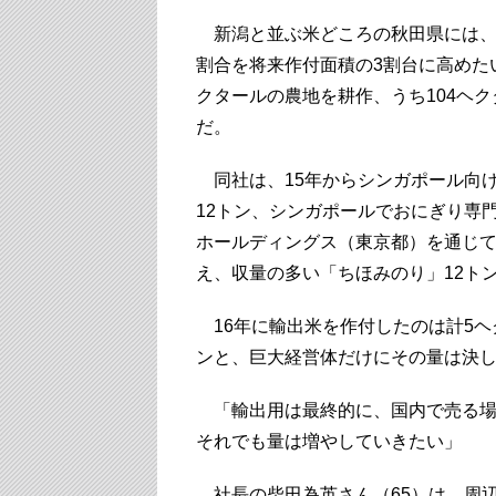
新潟と並ぶ米どころの秋田県には、
割合を将来作付面積の3割台に高めた
クタールの農地を耕作、うち104ヘ
だ。
同社は、15年からシンガポール向け
12トン、シンガポールでおにぎり専門
ホールディングス（東京都）を通じて
え、収量の多い「ちほみのり」12ト
16年に輸出米を作付したのは計5ヘ
ンと、巨大経営体だけにその量は決
「輸出用は最終的に、国内で売る場
それでも量は増やしていきたい」
社長の柴田為英さん（65）は、周