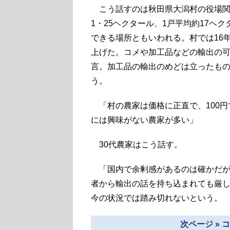
こう話すのは秋田県大潟村の役場関係
1・25ヘクタール、1戸平均約17ヘ
できる場所ともいわれる。村では16
上げた。コメや加工品などの輸出の可
言。加工品の輸出のめどは立ったも
う。
「村の農家は価格に正直で、100円
には興味がない農家が多い」
30代農家はこう話す。
「国内で余剰感があるのは確かだが
者から輸出の話を持ち込まれても厳し
今の状況では踏み切れないという。
次ページ »