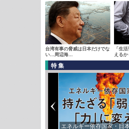
台湾有事の脅威は日本だけでな
「生活
い…周辺海…
えるか
特集
エネルギー依存国家・日