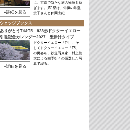
に、京都で新たな旅の物語を紡
ぎます。第1部は、俳優の常盤
»詳細を見る
貴子さんと仲間由紀…
ウェッジブックス
ありがとうT4&T5 923形ドクターイエロー
引退記念カレンダー2027 壁掛けタイプ
ドクターイエロー「T4」、そ
してドクターイエロー「T5」
の勇姿を、鉄道写真家・村上悠
太による四季折々の厳選した写
真で綴る。
»詳細を見る