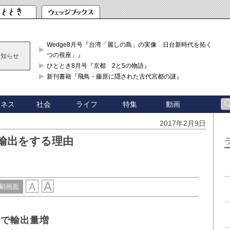
Wedge8月号『台湾「麗しの島」の実像 日台新時代を拓く「3
つの視座」』
お知らせ
ひととき8月号『京都 2と5の物語』
新刊書籍『飛鳥・藤原に隠された古代宮都の謎』
ジネス
社会
ライフ
特集
動画
2017年2月9日
輸出をする理由
刷画面
りで輸出量増