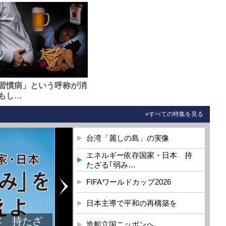
習慣病」という呼称が消
もし…
»すべての特集を見る
台湾「麗しの島」の実像
エネルギー依存国家・日本 持
たざる｢弱み…
FIFAワールドカップ2026
日本主導で平和の再構築を
本 持たざ
造船立国ニッポンへ