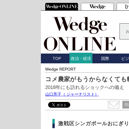
TOP
国際
ビ
政治・経済
Wedge REPORT
コメ農家がもうからなくても
2018年にも訪れるショックへの備え
山口亮子
（ ジャーナリスト）
印
激戦区シンガポールおにぎ