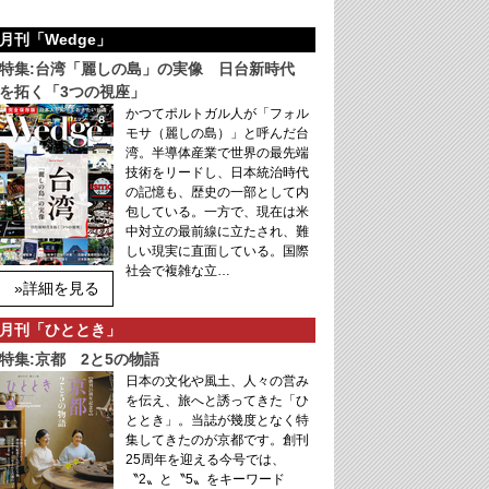
月刊「Wedge」
特集:台湾「麗しの島」の実像 日台新時代
を拓く「3つの視座」
かつてポルトガル人が「フォル
モサ（麗しの島）」と呼んだ台
湾。半導体産業で世界の最先端
技術をリードし、日本統治時代
の記憶も、歴史の一部として内
包している。一方で、現在は米
中対立の最前線に立たされ、難
しい現実に直面している。国際
社会で複雑な立…
»詳細を見る
月刊「ひととき」
特集:京都 2と5の物語
日本の文化や風土、人々の営み
を伝え、旅へと誘ってきた「ひ
ととき」。当誌が幾度となく特
集してきたのが京都です。創刊
25周年を迎える今号では、
〝2〟と〝5〟をキーワード