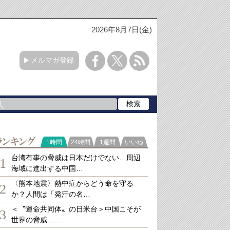
2026年8月7日(金)
メルマガ登録
ランキング
1時間
24時間
1週間
いいね
台湾有事の脅威は日本だけでない…周辺
1
海域に進出する中国…
〈熊本地震〉熱中症からどう命を守る
2
か？人間は「発汗の名…
＜〝運命共同体〟の日米台＞中国こそが
3
世界の脅威....…