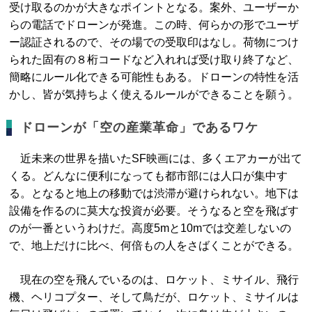
受け取るのかが大きなポイントとなる。案外、ユーザーか
らの電話でドローンが発進。この時、何らかの形でユーザ
ー認証されるので、その場での受取印はなし。荷物につけ
られた固有の８桁コードなど入れれば受け取り終了など、
簡略にルール化できる可能性もある。ドローンの特性を活
かし、皆が気持ちよく使えるルールができることを願う。
ドローンが「空の産業革命」であるワケ
近未来の世界を描いたSF映画には、多くエアカーが出て
くる。どんなに便利になっても都市部には人口が集中す
る。となると地上の移動では渋滞が避けられない。地下は
設備を作るのに莫大な投資が必要。そうなると空を飛ばす
のが一番というわけだ。高度5mと10mでは交差しないの
で、地上だけに比べ、何倍もの人をさばくことができる。
現在の空を飛んでいるのは、ロケット、ミサイル、飛行
機、ヘリコプター、そして鳥だが、ロケット、ミサイルは