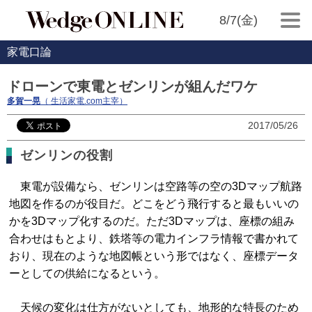
8/7(金)
家電口論
ドローンで東電とゼンリンが組んだワケ
多賀一晃
（ 生活家電.com主宰）
2017/05/26
ゼンリンの役割
東電が設備なら、ゼンリンは空路等の空の3Dマップ航路
地図を作るのが役目だ。どこをどう飛行すると最もいいの
かを3Dマップ化するのだ。ただ3Dマップは、座標の組み
合わせはもとより、鉄塔等の電力インフラ情報で書かれて
おり、現在のような地図帳という形ではなく、座標データ
ーとしての供給になるという。
天候の変化は仕方がないとしても、地形的な特長のため