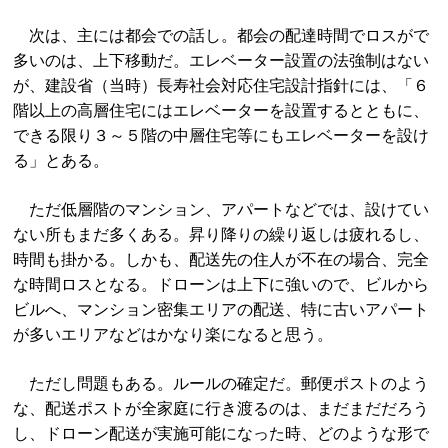
次は、主には都会での話し。都会の配達時間でロスがで
多いのは、上下移動だ。エレベーター設置の法強制はない
が、建設省（当時）長寿社会対応住宅設計指針には、「６
階以上の高層住宅にはエレベーターを設置するとともに、
できる限り３～５階の中層住宅等にもエレベーターを設け
る」とある。
ただ低層階のマンション、アパートなどでは、設けてい
ない所もまだ多くある。昇り降りの繰り返しは疲れるし、
時間も掛かる。しかも、配送先の住人が不在の場合、完全
な時間ロスとなる。ドローンは上下に強いので、ビルから
ビルへ、マンション密集エリアの配送、特に古いアパート
が多いエリアなどはかなり楽になると思う。
ただし問題もある。ルールの確定だ。郵便ポストのよう
な、配送ポストが全家庭に行き渡るのは、まだまだだろう
し、ドローン配送が実施可能になった時、どのような形で