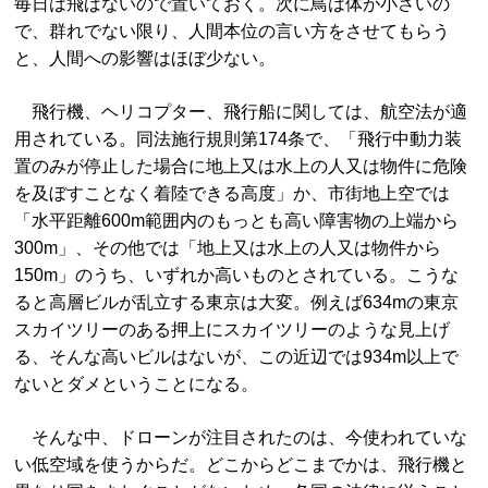
毎日は飛ばないので置いておく。次に鳥は体が小さいの
で、群れでない限り、人間本位の言い方をさせてもらう
と、人間への影響はほぼ少ない。
飛行機、ヘリコプター、飛行船に関しては、航空法が適
用されている。同法施行規則第174条で、「飛行中動力装
置のみが停止した場合に地上又は水上の人又は物件に危険
を及ぼすことなく着陸できる高度」か、市街地上空では
「水平距離600m範囲内のもっとも高い障害物の上端から
300m」、その他では「地上又は水上の人又は物件から
150m」のうち、いずれか高いものとされている。こうな
ると高層ビルが乱立する東京は大変。例えば634mの東京
スカイツリーのある押上にスカイツリーのような見上げ
る、そんな高いビルはないが、この近辺では934m以上で
ないとダメということになる。
そんな中、ドローンが注目されたのは、今使われていな
い低空域を使うからだ。どこからどこまでかは、飛行機と