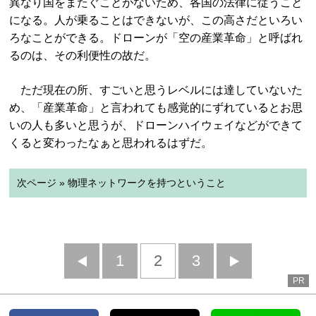
異なり国をまたぐことがないため、各国の法律に従うこと
になる。人が乗ることはできないが、この高さだといろい
ろなことができる。ドローンが「空の産業革命」と呼ばれ
るのは、その利便性の故だ。
ただ現在の所、すごいと思うレベルには達していないた
め、「産業革命」と言われても感覚的にずれているとお思
いの人も多いと思うが、ドローンハイウェイなどができて
くると変わったなぁと思われるはずだ。
次ページ » 物理ネットワークを持つということ
前
1
2
3
次
PR
へ
へ