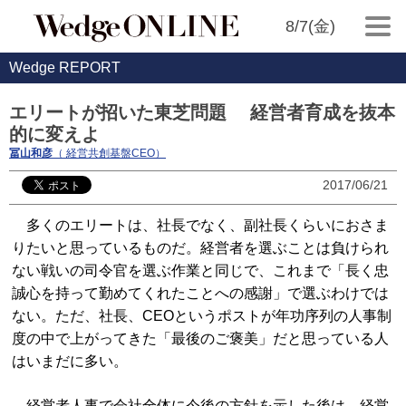
8/7(金)
Wedge REPORT
エリートが招いた東芝問題 経営者育成を抜本
的に変えよ
冨山和彦
（ 経営共創基盤CEO）
2017/06/21
多くのエリートは、社長でなく、副社長くらいにおさま
りたいと思っているものだ。経営者を選ぶことは負けられ
ない戦いの司令官を選ぶ作業と同じで、これまで「長く忠
誠心を持って勤めてくれたことへの感謝」で選ぶわけでは
ない。ただ、社長、CEOというポストが年功序列の人事制
度の中で上がってきた「最後のご褒美」だと思っている人
はいまだに多い。
経営者人事で会社全体に今後の方針を示した後は、経営