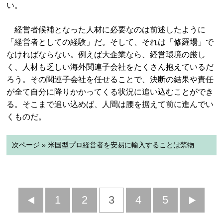
い。
経営者候補となった人材に必要なのは前述したように
「経営者としての経験」だ。そして、それは「修羅場」で
なければならない。例えば大企業なら、経営環境の厳し
く、人材も乏しい海外関連子会社をたくさん抱えているだ
ろう。その関連子会社を任せることで、決断の結果や責任
が全て自分に降りかかってくる状況に追い込むことができ
る。そこまで追い込めば、人間は腰を据えて前に進んでい
くものだ。
次ページ » 米国型プロ経営者を安易に輸入することは禁物
前
1
2
3
4
5