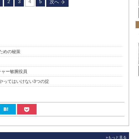
2
3
4
5
次へ
ための秘策
チャー敏腕役員
やってはいけない3つの掟
»もっと見る