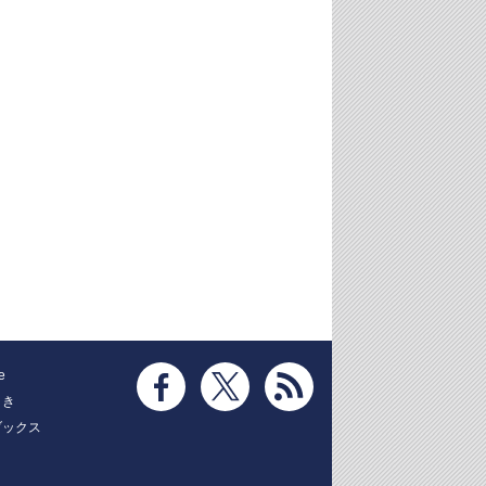
e
とき
ブックス