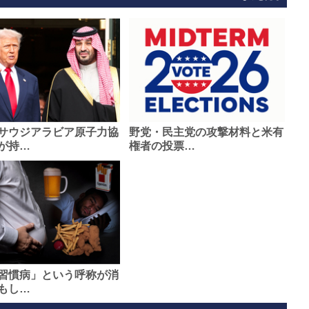
サウジアラビア原子力協
野党・民主党の攻撃材料と米有
が持…
権者の投票…
習慣病」という呼称が消
もし…