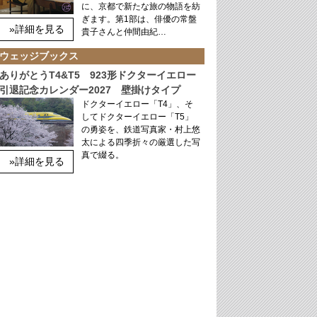
に、京都で新たな旅の物語を紡
ぎます。第1部は、俳優の常盤
»詳細を見る
貴子さんと仲間由紀…
ウェッジブックス
ありがとうT4&T5 923形ドクターイエロー
引退記念カレンダー2027 壁掛けタイプ
ドクターイエロー「T4」、そ
してドクターイエロー「T5」
の勇姿を、鉄道写真家・村上悠
太による四季折々の厳選した写
真で綴る。
»詳細を見る