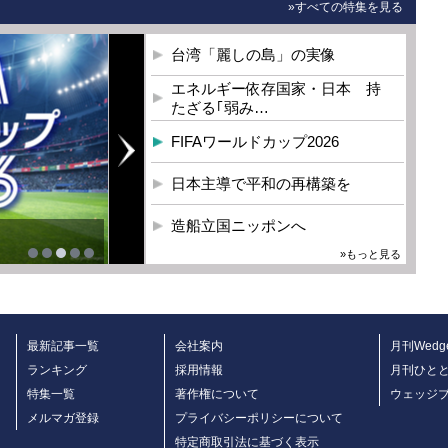
»すべての特集を見る
台湾「麗しの島」の実像
エネルギー依存国家・日本 持
たざる｢弱み…
FIFAワールドカップ2026
日本主導で平和の再構築を
造船立国ニッポンへ
を
»もっと見る
最新記事一覧
会社案内
月刊Wedg
ランキング
採用情報
月刊ひと
特集一覧
著作権について
ウェッジ
メルマガ登録
プライバシーポリシーについて
特定商取引法に基づく表示