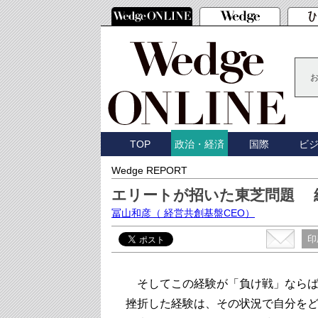
TOP
国際
ビ
政治・経済
Wedge REPORT
エリートが招いた東芝問題 
冨山和彦
（ 経営共創基盤CEO）
印
そしてこの経験が「負け戦」ならば
挫折した経験は、その状況で自分を