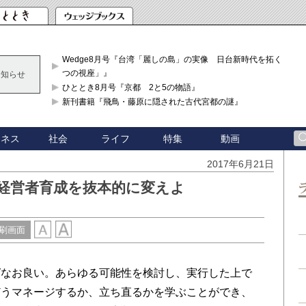
Wedge8月号『台湾「麗しの島」の実像 日台新時代を拓く「3
つの視座」』
お知らせ
ひととき8月号『京都 2と5の物語』
新刊書籍『飛鳥・藤原に隠された古代宮都の謎』
ジネス
社会
ライフ
特集
動画
2017年6月21日
経営者育成を抜本的に変えよ
刷画面
なお良い。あらゆる可能性を検討し、実行した上で
どうマネージするか、立ち直るかを学ぶことができ、