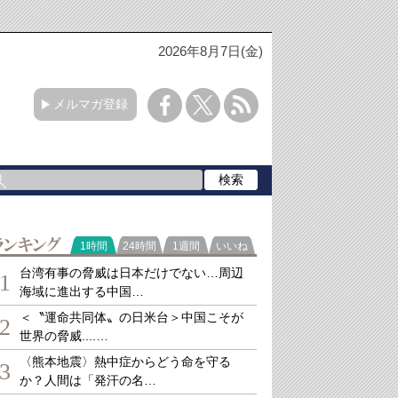
2026年8月7日(金)
メルマガ登録
ランキング
1時間
24時間
1週間
いいね
台湾有事の脅威は日本だけでない…周辺
1
海域に進出する中国…
＜〝運命共同体〟の日米台＞中国こそが
2
世界の脅威....…
〈熊本地震〉熱中症からどう命を守る
3
か？人間は「発汗の名…