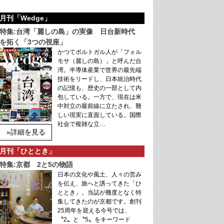
月刊「Wedge」
特集:台湾「麗しの島」の実像 日台新時代
を拓く「3つの視座」
かつてポルトガル人が「フォル
モサ（麗しの島）」と呼んだ台
湾。半導体産業で世界の最先端
技術をリードし、日本統治時代
の記憶も、歴史の一部として内
包している。一方で、現在は米
中対立の最前線に立たされ、難
しい現実に直面している。国際
社会で複雑な立…
»詳細を見る
月刊「ひととき」
特集:京都 2と5の物語
日本の文化や風土、人々の営み
を伝え、旅へと誘ってきた「ひ
ととき」。当誌が幾度となく特
集してきたのが京都です。創刊
25周年を迎える今号では、
〝2〟と〝5〟をキーワード