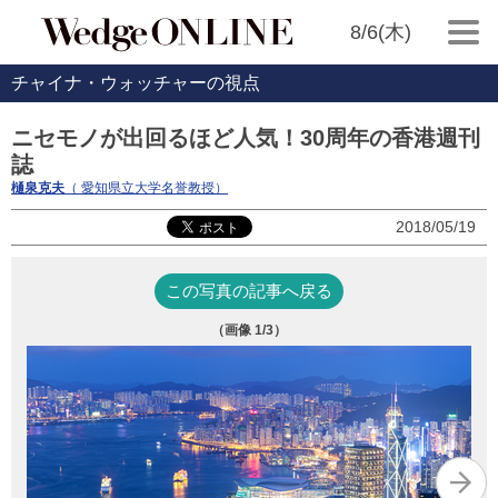
8/6(木)
チャイナ・ウォッチャーの視点
ニセモノが出回るほど人気！30周年の香港週刊
誌
樋泉克夫
（ 愛知県立大学名誉教授）
2018/05/19
この写真の記事へ戻る
（画像
1
/3）
【
※