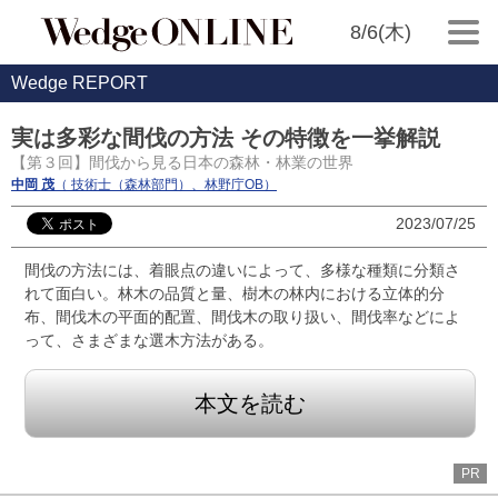
8/6(木)
Wedge REPORT
実は多彩な間伐の方法 その特徴を一挙解説
【第３回】間伐から見る日本の森林・林業の世界
中岡 茂
（ 技術士（森林部門）、林野庁OB）
2023/07/25
間伐の方法には、着眼点の違いによって、多様な種類に分類さ
れて面白い。林木の品質と量、樹木の林内における立体的分
布、間伐木の平面的配置、間伐木の取り扱い、間伐率などによ
って、さまざまな選木方法がある。
本文を読む
PR