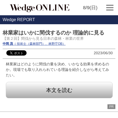
8/9(日)
Wedge REPORT
林業家はいかに間伐するのか 理論的に見る
【第２回】間伐から見る日本の森林・林業の世界
中岡 茂
（ 技術士（森林部門）、林野庁OB）
2023/06/30
林業家はどのように間伐の量を決め、いかなる効果を求めるの
か。現場でも取り入れられている理論を紹介しながら考えてみ
たい。
本文を読む
PR