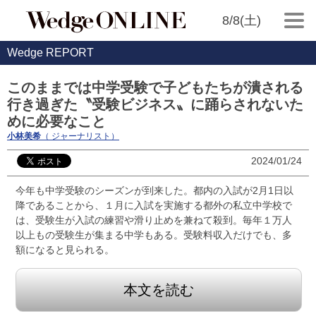
8/8(土)
Wedge REPORT
このままでは中学受験で子どもたちが潰される
行き過ぎた〝受験ビジネス〟に踊らされないた
めに必要なこと
小林美希
（ ジャーナリスト）
2024/01/24
今年も中学受験のシーズンが到来した。都内の入試が2月1日以
降であることから、１月に入試を実施する都外の私立中学校で
は、受験生が入試の練習や滑り止めを兼ねて殺到。毎年１万人
以上もの受験生が集まる中学もある。受験料収入だけでも、多
額になると見られる。
本文を読む