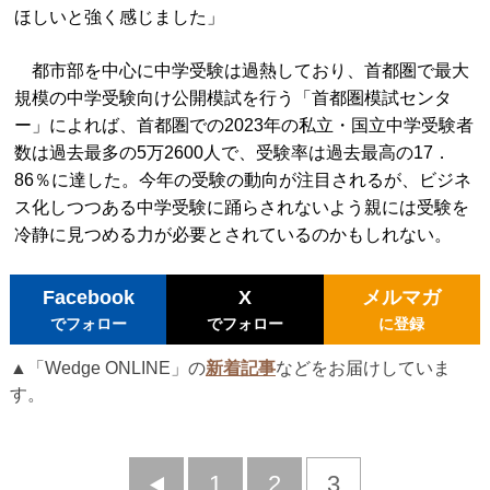
ほしいと強く感じました」
都市部を中心に中学受験は過熱しており、首都圏で最大
規模の中学受験向け公開模試を行う「首都圏模試センタ
ー」によれば、首都圏での2023年の私立・国立中学受験者
数は過去最多の5万2600人で、受験率は過去最高の17．
86％に達した。今年の受験の動向が注目されるが、ビジネ
ス化しつつある中学受験に踊らされないよう親には受験を
冷静に見つめる力が必要とされているのかもしれない。
Facebook
X
メルマガ
でフォロー
でフォロー
に登録
▲「Wedge ONLINE」の
新着記事
などをお届けしていま
す。
前
1
2
3