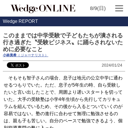
8/9(日)
Wedge REPORT
このままでは中学受験で子どもたちが潰される
行き過ぎた〝受験ビジネス〟に踊らされないた
めに必要なこと
小林美希
（ ジャーナリスト）
2024/01/24
そもそも智子さんの場合、息子は地元の公立中学に通わ
せるつもりでいた。ただ、息子が5年生の時、自ら受験し
たいと言い出したことで、周囲より遅いスタートを切って
いた。大手の受験塾は小学4年生頃から先行してカリキュ
ラムを組んでいるため、その後から入るとついていくのが
容易ではない。塾の進行に合わせて無理に勉強させるの
は、親も子も苦しい。自分のペースで勉強できるよう、個
別指導専門の塾に入った。