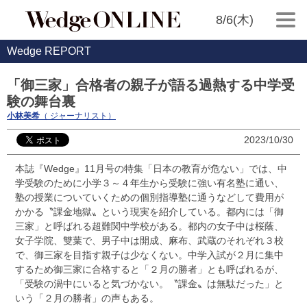
8/6(木)
Wedge REPORT
「御三家」合格者の親子が語る過熱する中学受
験の舞台裏
小林美希
（ ジャーナリスト）
2023/10/30
本誌『Wedge』11月号の特集「日本の教育が危ない」では、中
学受験のために小学３～４年生から受験に強い有名塾に通い、
塾の授業についていくための個別指導塾に通うなどして費用が
かかる〝課金地獄〟という現実を紹介している。都内には「御
三家」と呼ばれる超難関中学校がある。都内の女子中は桜蔭、
女子学院、雙葉で、男子中は開成、麻布、武蔵のそれぞれ３校
で、御三家を目指す親子は少なくない。中学入試が２月に集中
するため御三家に合格すると「２月の勝者」とも呼ばれるが、
「受験の渦中にいると気づかない。〝課金〟は無駄だった」と
いう「２月の勝者」の声もある。