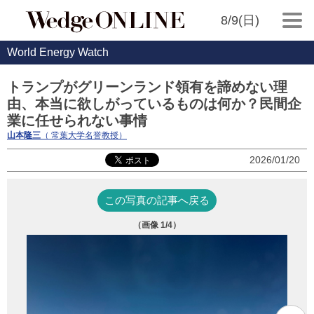
8/9(日)
World Energy Watch
トランプがグリーンランド領有を諦めない理
由、本当に欲しがっているものは何か？民間企
業に任せられない事情
山本隆三
（ 常葉大学名誉教授）
2026/01/20
この写真の記事へ戻る
（画像
1
/4）
写