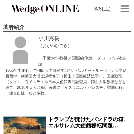
8/8(土)
著者紹介
小川秀樹
（おがわひでき）
千葉大学教授／国際紛争論・グローバル社会
論
1956年生まれ。早稲田大学政経学部卒。ベルギー・ルーヴァン大学給
費留学、横浜国大博士課程修了（博士：国際経済法学）。国連勤務
（タイ）、在イスラエル日本大使館専門調査員、岡山大学教授などを
経て、2016年より現職。著書に『イスラエル・パレスチナ聖地紀行』
（連合出版）など多数。
トランプが開けたパンドラの箱、
2017/12/23
エルサレム大使館移転問題…