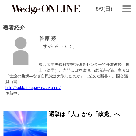
8/9(日)
著者紹介
菅原 琢
（すがわら・たく）
東京大学先端科学技術研究センター特任准教授、博
士（法学）。専門は日本政治、政治過程論。主著は
『世論の曲解―なぜ自民党は大敗したのか』（光文社新書）。国会議
員白書
http://kokkai.sugawarataku.net/
更新中。
選挙は「人」から「政党」へ
2011/04/04