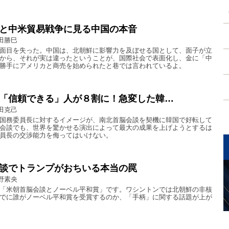
と中米貿易戦争に見る中国の本音
田勝巳
面目を失った。中国は、北朝鮮に影響力を及ぼせる国として、面子が立
から、それが実は違ったということが、国際社会で表面化し、金に「中
勝手にアメリカと商売を始められたと巷では言われているよ。
「信頼できる」人が８割に！急変した韓…
田克己
国務委員長に対するイメージが、南北首脳会談を契機に韓国で好転して
会談でも、世界を驚かせる演出によって最大の成果を上げようとするは
員長の交渉能力を侮ってはいけない。
談でトランプがおちいる本当の罠
野素央
「米朝首脳会談とノーベル平和賞」です。ワシントンでは北朝鮮の非核
でに誰がノーベル平和賞を受賞するのか、「手柄」に関する話題が上が