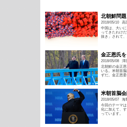
北朝鮮問題
2018/05/10
高
中国は、大いに
ってきたわけだ
抜き」されて、
金正恩氏を
2018/05/08
澤
北朝鮮の金正恩
いる。米朝首脳
ずだ。金正恩委
米朝首脳会
2018/05/07
海
今回のテーマは
化に加えて、す
っています。