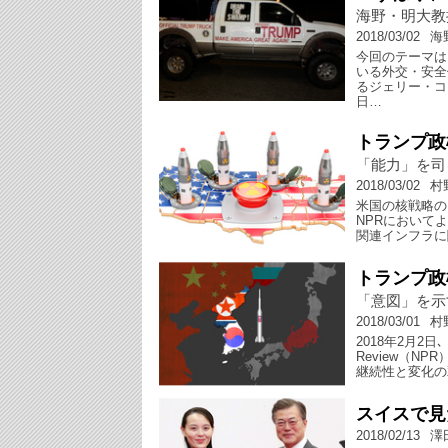
海野・明大教
2018/03/02
海
今回のテーマは
いる外交・安全
るジェリー・コ
日…
トランプ政
「能力」を司
2018/03/02
村
米国の核戦略の
NPRにおいて
関連インフラに
トランプ政
「意図」を示
2018/03/01
村
2018年2月2日
Review（N
継続性と変化の
スイスで見
2018/02/13
澤