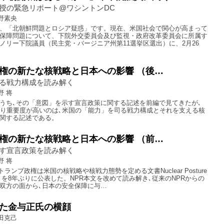
授の緊急リポート@ワシントンDC
野素央
、「北朝鮮問題とロシア疑惑」です。現在、米国社会で関心が高まって
保障問題について、下院外交委員会及び監視・政府改革委員会に所属す
ノリー下院議員（民主党・バージニア州第11選挙区選出）に、2月26
権の新たな核戦略と日本への影響 （後…
る戦力構成を読み解く
野 将
うち､その「意図」を示す宣言政策に関する記述を前編で見てきたが､
より重要度が高いのは､米国の「能力」を司る戦力構成とそれを支える核
関する記述である。
権の新たな核戦略と日本への影響 （前…
す宣言政策を読み解く
野 将
､トランプ政権は米国の核戦略や核戦力態勢を定める文書Nuclear Posture
PR）を8年ぶりに公表した。NPR本文を改めて読み解き､従来のNPRからの
双方の面から､日本の安全保障に与…
た金与正氏の横顔
田克己