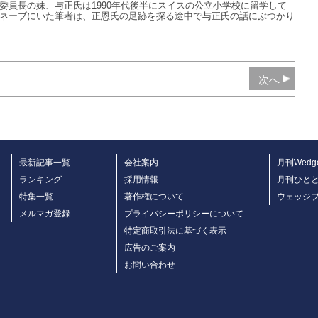
委員長の妹、与正氏は1990年代後半にスイスの公立小学校に留学して
ネーブにいた筆者は、正恩氏の足跡を探る途中で与正氏の話にぶつかり
次へ
最新記事一覧
会社案内
月刊Wedg
ランキング
採用情報
月刊ひと
特集一覧
著作権について
ウェッジ
メルマガ登録
プライバシーポリシーについて
特定商取引法に基づく表示
広告のご案内
お問い合わせ