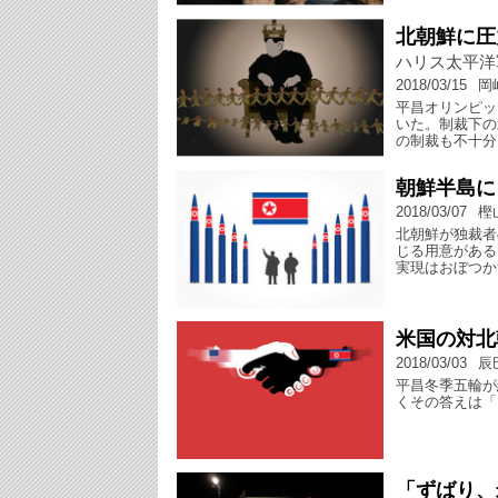
北朝鮮に圧
ハリス太平洋
2018/03/15
岡
平昌オリンピッ
いた。制裁下の
の制裁も不十分
朝鮮半島に
2018/03/07
樫
北朝鮮が独裁者
じる用意がある
実現はおぼつか
米国の対北
2018/03/03
辰
平昌冬季五輪が
くその答えは「
「ずばり、