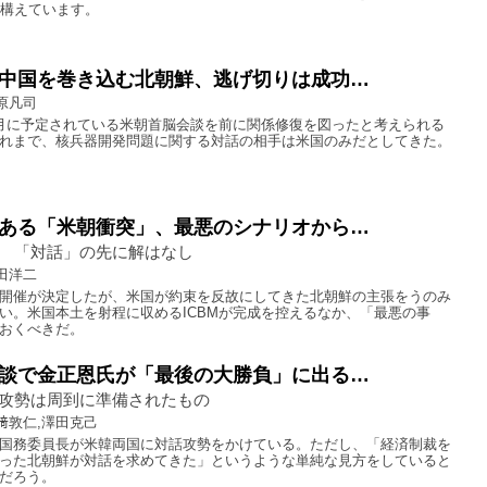
を構えています。
中国を巻き込む北朝鮮、逃げ切りは成功…
原凡司
月に予定されている米朝首脳会談を前に関係修復を図ったと考えられる
れまで、核兵器開発問題に関する対話の相手は米国のみだとしてきた。
ある「米朝衝突」、最悪のシナリオから…
 「対話」の先に解はなし
田洋二
開催が決定したが、米国が約束を反故にしてきた北朝鮮の主張をうのみ
い。米国本土を射程に収めるICBMが完成を控えるなか、「最悪の事
おくべきだ。
談で金正恩氏が「最後の大勝負」に出る…
攻勢は周到に準備されたもの
﨑敦仁,澤田克己
国務委員長が米韓両国に対話攻勢をかけている。ただし、「経済制裁を
った北朝鮮が対話を求めてきた」というような単純な見方をしていると
だろう。