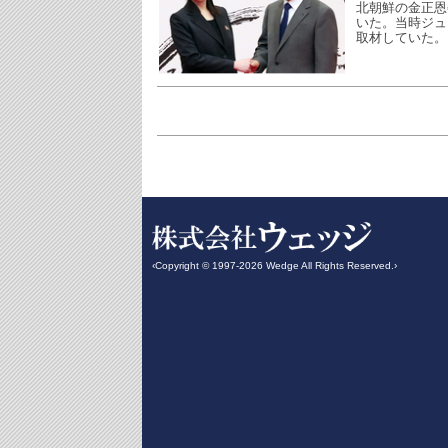
北朝鮮の金正恩
いた。当時ジュ
取材していた。
‹Copyright © 1997-2026 Wedge All Rights Reserved.›