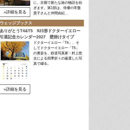
に、京都で新たな旅の物語を紡
ぎます。第1部は、俳優の常盤
»詳細を見る
貴子さんと仲間由紀…
ウェッジブックス
ありがとうT4&T5 923形ドクターイエロー
引退記念カレンダー2027 壁掛けタイプ
ドクターイエロー「T4」、そ
してドクターイエロー「T5」
の勇姿を、鉄道写真家・村上悠
太による四季折々の厳選した写
真で綴る。
»詳細を見る