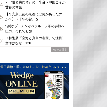
＜〝運命共同体〟の日米台＞中国こそが
4
世界の脅威....…
【平安京以前の京都には何があったの
5
か？】〈千年の都〉を…
“劣勢”プーチンがベラルーシ軍の参戦へ
6
圧力、それでも独…
〈特別展「空海と真言の名宝」で注目〉
7
空海はなぜ、120…
»もっと見る