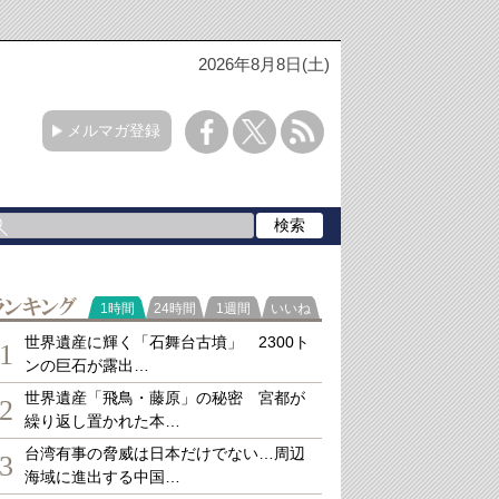
2026年8月8日(土)
メルマガ登録
ランキング
1時間
24時間
1週間
いいね
世界遺産に輝く「石舞台古墳」 2300ト
1
ンの巨石が露出…
世界遺産「飛鳥・藤原」の秘密 宮都が
2
繰り返し置かれた本…
台湾有事の脅威は日本だけでない…周辺
3
海域に進出する中国…