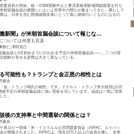
党委員長が突如、核・ICBM実験中止と豊渓里核実験場閉鎖措置を打ち
米朝首脳会談の展開にいよいよ世界中の関心が集まってきた。果たして
果は、日本を含む西側諸国全体にとって真に納得のいくものになるの
働新聞』が米朝首脳会談について報じな…
については何度も言及
﨑敦仁,澤田克己
北首脳会談と6月初めまでに行われる予定の米朝首脳会談——。二つの首
北朝鮮が見せる姿勢は大きく異なっている。
る可能性も？トランプと金正恩の相性とは
野素央
「金・トランプ両氏の相性」です。ドナルト・トランプ米大統領は5月
開催予定の米朝首脳会談に強い意欲を示しています。会談は一気に現実
した。
談後の支持率と中間選挙の関係とは？
野素央
ヤ系ロビー団体「米・イスラエル公共問題委員会（AIPAC、エイパッ
会が開催されました。AIPACは、現在10万人以上の会員を擁し、全米