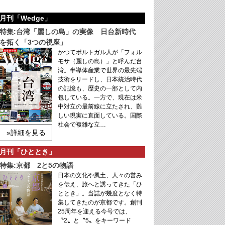
月刊「Wedge」
特集:台湾「麗しの島」の実像 日台新時代
を拓く「3つの視座」
かつてポルトガル人が「フォル
モサ（麗しの島）」と呼んだ台
湾。半導体産業で世界の最先端
技術をリードし、日本統治時代
の記憶も、歴史の一部として内
包している。一方で、現在は米
中対立の最前線に立たされ、難
しい現実に直面している。国際
社会で複雑な立…
»詳細を見る
月刊「ひととき」
特集:京都 2と5の物語
日本の文化や風土、人々の営み
を伝え、旅へと誘ってきた「ひ
ととき」。当誌が幾度となく特
集してきたのが京都です。創刊
25周年を迎える今号では、
〝2〟と〝5〟をキーワード