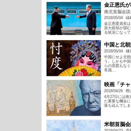
金正恩氏が
南北首脳会談
2018/05/04
礒
金正恩委員長は
寅大統領が望む
る状況になって
中国と北朝
2018/05/04
樋
中国にせよ北朝
う。しかも中国
らの意図もなく
常識…
映画「チャ
2018/04/26
樫
4月27日には
た重要な機会に
落ち込んでしま
米朝首脳会
2018/04/23
斎