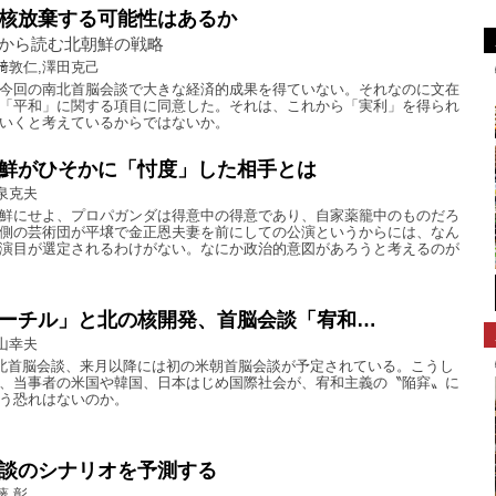
核放棄する可能性はあるか
から読む北朝鮮の戦略
﨑敦仁,澤田克己
今回の南北首脳会談で大きな経済的成果を得ていない。それなのに文在
「平和」に関する項目に同意した。それは、これから「実利」を得られ
いくと考えているからではないか。
鮮がひそかに「忖度」した相手とは
泉克夫
鮮にせよ、プロパガンダは得意中の得意であり、自家薬籠中のものだろ
側の芸術団が平壌で金正恩夫妻を前にしての公演というからには、なん
演目が選定されるわけがない。なにか政治的意図があろうと考えるのが
ーチル」と北の核開発、首脳会談「宥和…
山幸夫
南北首脳会談、来月以降には初の米朝首脳会談が予定されている。こうし
、当事者の米国や韓国、日本はじめ国際社会が、宥和主義の〝陥穽〟に
う恐れはないのか。
談のシナリオを予測する
藤 彰