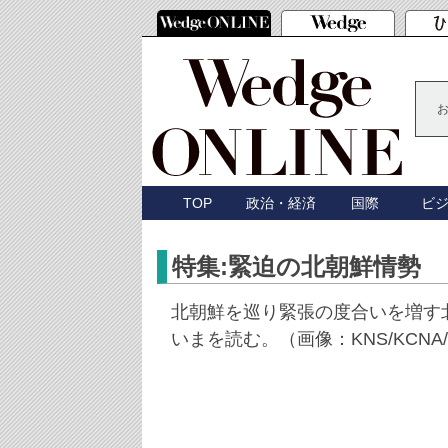
TOP
政治・経済
国際
ビ
特集:緊迫の北朝鮮情勢
北朝鮮を巡り緊張の度合いを増す
いまを読む。（画像：KNS/KCNA/