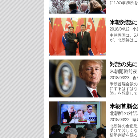
に17の事務所
米朝対話に
2018/04/12
小
中朝両国は、5
が、北朝鮮はこ
対話の先に
米朝開戦前夜
2018/03/23
香
米朝首脳会談の
にするはずはな
態」を想定して
米朝首脳会
北朝鮮の対話
2018/03/22
礒
北朝鮮の金正恩
受けて苦しくな
情勢判断を誤る