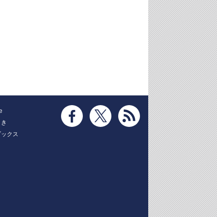
e
とき
ブックス