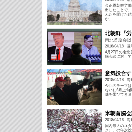
金正恩朝鮮労働
出したことで、
ふたを開けた結
か、…
北朝鮮『労
南北首脳会談
2018/04/18
礒
4月27日の南
脳会談に対して
意気投合す
2018/04/18
海
今回のテーマは
ないし6月上旬
味を帯びてきま
米朝首脳会
2018/04/16
海
国内最大のユダ
ク）」の年次総