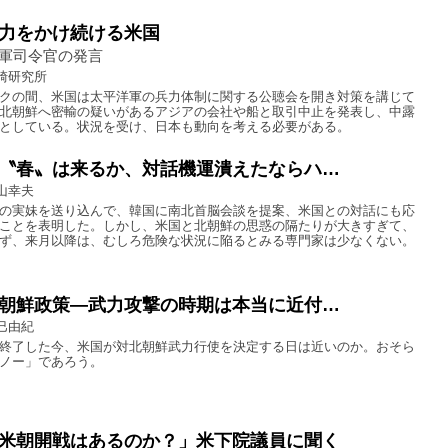
力をかけ続ける米国
軍司令官の発言
崎研究所
クの間、米国は太平洋軍の兵力体制に関する公聴会を開き対策を講じて
北朝鮮へ密輸の疑いがあるアジアの会社や船と取引中止を発表し、中露
としている。状況を受け、日本も動向を考える必要がある。
〝春〟は来るか、対話機運潰えたならハ…
山幸夫
の実妹を送り込んで、韓国に南北首脳会談を提案、米国との対話にも応
ことを表明した。しかし、米国と北朝鮮の思惑の隔たりが大きすぎて、
ず、来月以降は、むしろ危険な状況に陥るとみる専門家は少なくない。
朝鮮政策―武力攻撃の時期は本当に近付…
巳由紀
終了した今、米国が対北朝鮮武力行使を決定する日は近いのか。おそら
ノー」であろう。
米朝開戦はあるのか？」米下院議員に聞く