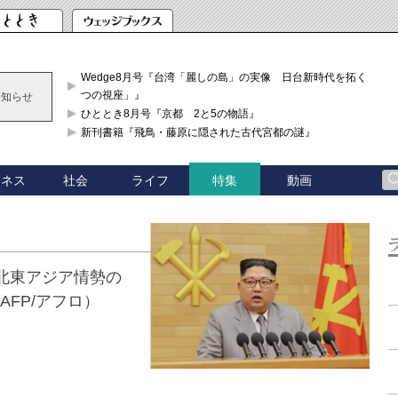
Wedge8月号『台湾「麗しの島」の実像 日台新時代を拓く「3
つの視座」』
お知らせ
ひととき8月号『京都 2と5の物語』
新刊書籍『飛鳥・藤原に隠された古代宮都の謎』
ジネス
社会
ライフ
動画
特集
北東アジア情勢の
AFP/アフロ）