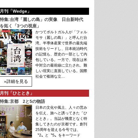
月刊「Wedge」
特集:台湾「麗しの島」の実像 日台新時代
を拓く「3つの視座」
かつてポルトガル人が「フォル
モサ（麗しの島）」と呼んだ台
湾。半導体産業で世界の最先端
技術をリードし、日本統治時代
の記憶も、歴史の一部として内
包している。一方で、現在は米
中対立の最前線に立たされ、難
しい現実に直面している。国際
社会で複雑な立…
»詳細を見る
月刊「ひととき」
特集:京都 2と5の物語
日本の文化や風土、人々の営み
を伝え、旅へと誘ってきた「ひ
ととき」。当誌が幾度となく特
集してきたのが京都です。創刊
25周年を迎える今号では、
〝2〟と〝5〟をキーワード