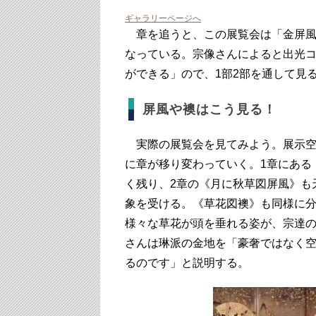
ギャラリーページへ
章を追うと、この展覧会は「金屏風
なっている。宗像さんによると出光
ができる」ので、1部2部を通して見
屏風や襖はこう見る！
実際の展覧会を見てみよう。展示空
に章が移り変わっていく。1章にある
く残り、2章の《月に秋草図屏風》も
象を受ける。《草花図襖》も同様に
様々な草花が頭を垂れる姿が、宗達
さんは琳派の金地を「豪奢ではなく
るのです」と説明する。