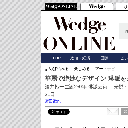
TOP
政治・経済
国際
ビ
よめば語れる！ 楽しめる！ アートナビ
華麗で絶妙なデザイン 琳派
酒井抱一生誕250年 琳派芸術 ―光悦・
21日
宮田徹也
印