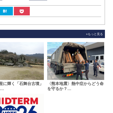
»もっと見る
産に輝く「石舞台古墳」
〈熊本地震〉熱中症からどう命
0…
を守るか？…