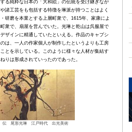
する純粋な日本の「大和絵」の伝統を受け継ぎなが
書や諸工芸をも包括する特徴を琳派が持つことはよく
・研磨を本業とする上層町衆で、1615年、家康によ
層町衆で、扇屋を営んでいた。光琳と乾山は呉服屋で
うデザインに精通していたといえる。作品のキャプシ
いのは、一人の作家個人が制作したというよりも工房
ることを示している。このように様々な人材が集結す
うねりは形成されていったのであった。
 伝 尾形光琳 江戸時代 出光美術