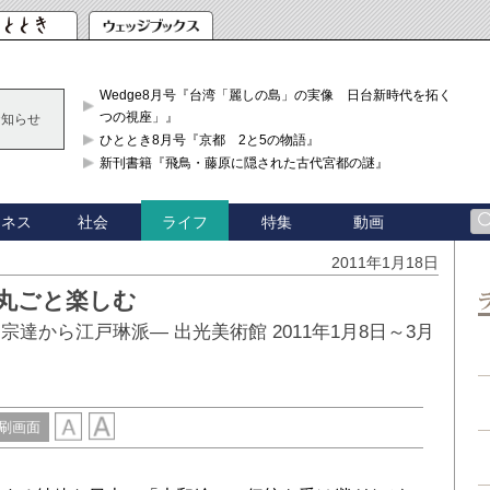
Wedge8月号『台湾「麗しの島」の実像 日台新時代を拓く「3
つの視座」』
お知らせ
ひととき8月号『京都 2と5の物語』
新刊書籍『飛鳥・藤原に隠された古代宮都の謎』
ジネス
社会
特集
動画
ライフ
2011年1月18日
を丸ごと楽しむ
宗達から江戸琳派― 出光美術館 2011年1月8日～3月
刷画面