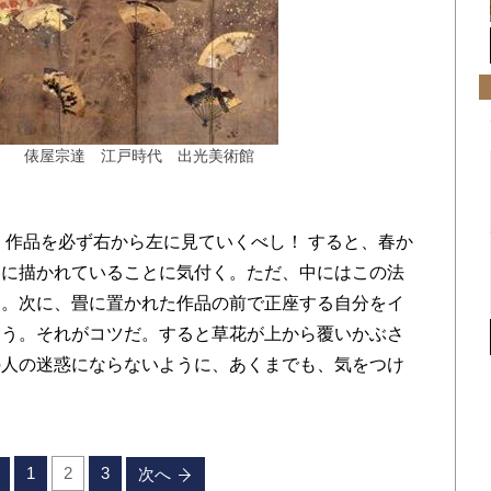
） 俵屋宗達 江戸時代 出光美術館
作品を必ず右から左に見ていくべし！ すると、春か
うに描かれていることに気付く。ただ、中にはこの法
る。次に、畳に置かれた作品の前で正座する自分をイ
よう。それがコツだ。すると草花が上から覆いかぶさ
の人の迷惑にならないように、あくまでも、気をつけ
1
2
3
次へ