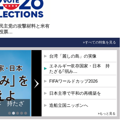
民主党の攻撃材料と米有
投票…
»すべての特集を見る
台湾「麗しの島」の実像
エネルギー依存国家・日本 持
たざる｢弱み…
FIFAワールドカップ2026
日本主導で平和の再構築を
本 持たざ
造船立国ニッポンへ
»もっと見る