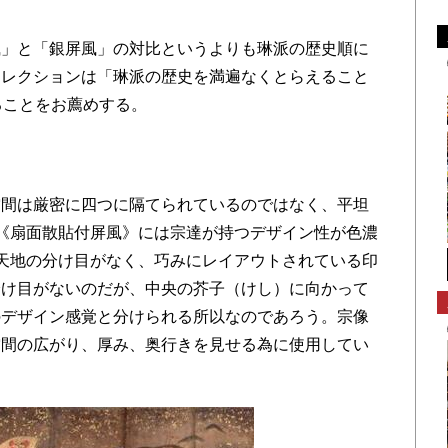
」と「銀屏風」の対比というよりも琳派の歴史順に
コレクションは「琳派の歴史を満遍なくとらえること
ることをお薦めする。
間は厳密に四つに隔てられているのではなく、平坦
《扇面散貼付屏風》には宗達が持つデザイン性が色濃
天地の分け目がなく、巧みにレイアウトされている印
分け目がないのだが、中央の芥子（けし）に向かって
のデザイン感覚と分けられる所以なのであろう。宗像
空間の広がり、厚み、奥行きを見せる為に使用してい