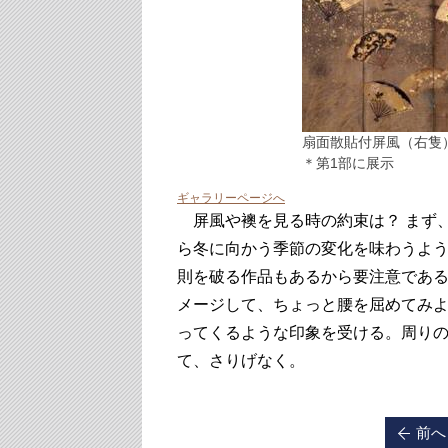
扇面散貼付屏風（右隻
＊第1部に展示
ギャラリーページへ
屏風や襖を見る時の約束は？ まず、
ら冬に向かう季節の変化を味わうよ
則を破る作品もあるから要注意であ
メージして、ちょっと腰を屈めてみ
ってくるような印象を受ける。周り
て、さりげなく。
前へ