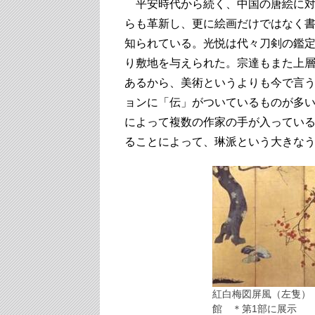
平安時代から続く、中国の唐絵に対
らも革新し、更に絵画だけではなく
知られている。光悦は代々刀剣の鑑定
り敷地を与えられた。宗達もまた上
あるから、美術というよりも今で言
ョンに「伝」がついているものが多
によって複数の作家の手が入ってい
ることによって、琳派という大きな
紅白梅図屏風（左隻）
館 ＊第1部に展示