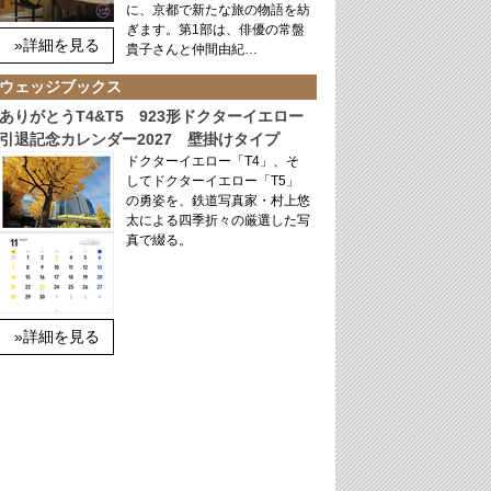
に、京都で新たな旅の物語を紡
ぎます。第1部は、俳優の常盤
»詳細を見る
貴子さんと仲間由紀…
ウェッジブックス
ありがとうT4&T5 923形ドクターイエロー
引退記念カレンダー2027 壁掛けタイプ
ドクターイエロー「T4」、そ
してドクターイエロー「T5」
の勇姿を、鉄道写真家・村上悠
太による四季折々の厳選した写
真で綴る。
»詳細を見る