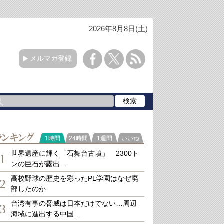
2026年8月8日(土)
メルマガ登録
ランキング
1時間
24時間
1週間
いいね
世界遺産に輝く「石舞台古墳」 2300ト
1
ンの巨石が露出…
高校野球の歴史を彩ったPL学園はなぜ廃
2
部したのか
台湾有事の脅威は日本だけでない…周辺
3
海域に進出する中国…