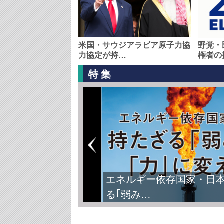
米国・サウジアラビア原子力協
野党・
力協定が持…
権者の
特集
エネルギー依存国家・日
る｢弱み…