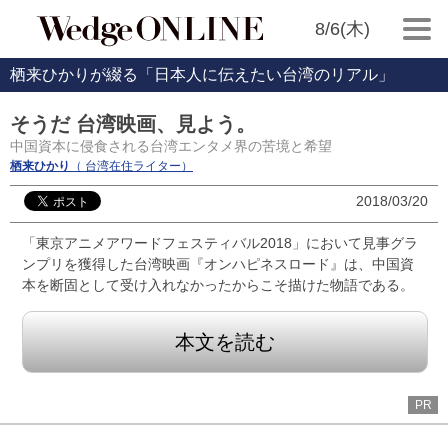
8/6(木)
栖来ひかりが綴る「日本人に伝えたい台湾のリアル」
そうだ 台湾映画、見よう。
中国資本に侵食される台湾エンタメ界の苦境と希望
栖来ひかり
（ 台湾在住ライター）
2018/03/20
「東京アニメアワードフェスティバル2018」において見事グラ
ンプリを獲得した台湾映画『オンハピネスロード』は、中国資
本を断固として受け入れなかったからこそ描けた物語である。
本文を読む
PR