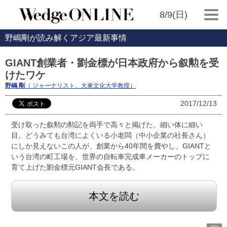
8/9(日)
野嶋剛が読み解くアジア最新事情
GIANT創業者・劉金標が日本政府から叙勲を受
けたワケ
野嶋 剛
（ ジャーナリスト、大東文化大学教授）
2017/12/13
受け取った叙勲の勲記を両手で高々と掲げた。細い体に細い
目。どうみても台湾によくいる小老闆（中小企業の社長さん）
にしか見えないこの人が、創業から40年間を費やし、GIANTと
いう台湾の町工場を、世界の自転車完成車メーカーのトップに
育て上げた劉金標元GIANT会長である。
本文を読む