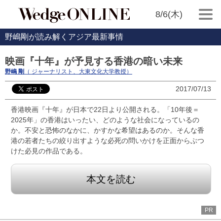
8/6(木)
野嶋剛が読み解くアジア最新事情
映画『十年』が予見する香港の暗い未来
野嶋 剛
（ ジャーナリスト、大東文化大学教授）
2017/07/13
香港映画『十年』が日本で22日より公開される。「10年後＝
2025年」の香港はいったい、どのような社会になっているの
か。不安と恐怖のなかに、かすかな希望はあるのか。そんな香
港の若者たちの絞り出すような必死の問いかけを正面からぶつ
けた必見の作品である。
本文を読む
PR