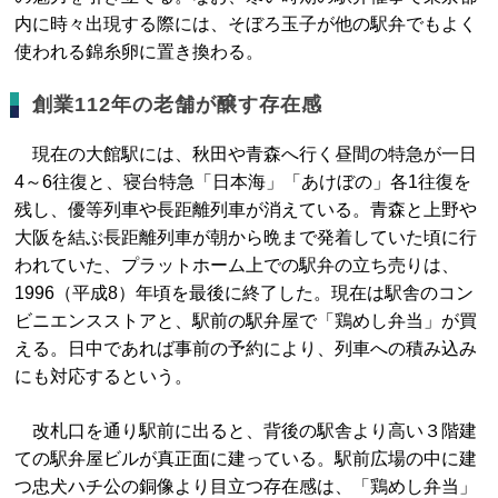
内に時々出現する際には、そぼろ玉子が他の駅弁でもよく
使われる錦糸卵に置き換わる。
創業112年の老舗が醸す存在感
現在の大館駅には、秋田や青森へ行く昼間の特急が一日
4～6往復と、寝台特急「日本海」「あけぼの」各1往復を
残し、優等列車や長距離列車が消えている。青森と上野や
大阪を結ぶ長距離列車が朝から晩まで発着していた頃に行
われていた、プラットホーム上での駅弁の立ち売りは、
1996（平成8）年頃を最後に終了した。現在は駅舎のコン
ビニエンスストアと、駅前の駅弁屋で「鶏めし弁当」が買
える。日中であれば事前の予約により、列車への積み込み
にも対応するという。
改札口を通り駅前に出ると、背後の駅舎より高い３階建
ての駅弁屋ビルが真正面に建っている。駅前広場の中に建
つ忠犬ハチ公の銅像より目立つ存在感は、「鶏めし弁当」