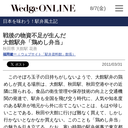
8/7(金)
日本を味わう！駅弁風土記
戦後の物資不足が生んだ
大館駅弁「鶏めし弁当」
秋田県 大館駅 花善
福岡健一
（ ウェブサイト「駅弁資料館」館長）
2011/03/31
このそぼろ玉子の日持ちがしないようで、大館駅弁の鶏
めしが買える場所は、大館駅、秋田駅、秋田空港やその近
隣に限られる。食品の衛生管理や保存技術の向上と交通機
関の発達で、駅弁も全国を飛び交う時代に、人気や知名度
のある駅弁が地元から外に出てこないことは、もはや珍し
いことである。秋田や大館に行けば難なく買えて、しかし
行かないとなかなか買えない。このことも「鶏めし弁当」
の魅力を引き立てる。なお、寒い時期の駅弁催事で東京都