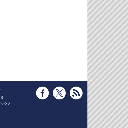
e
とき
ブックス