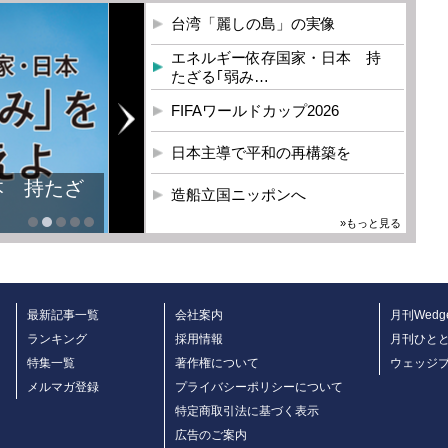
台湾「麗しの島」の実像
エネルギー依存国家・日本 持
たざる｢弱み…
FIFAワールドカップ2026
日本主導で平和の再構築を
造船立国ニッポンへ
»もっと見る
最新記事一覧
会社案内
月刊Wedg
ランキング
採用情報
月刊ひと
特集一覧
著作権について
ウェッジ
メルマガ登録
プライバシーポリシーについて
特定商取引法に基づく表示
広告のご案内