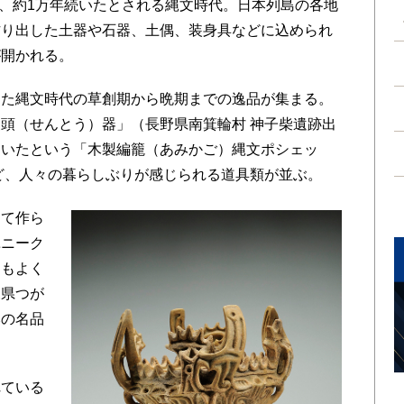
り、約1万年続いたとされる縄文時代。日本列島の各地
作り出した土器や石器、土偶、装身具などに込められ
が開かれる。
た縄文時代の草創期から晩期までの逸品が集まる。
頭（せんとう）器」（長野県南箕輪村 神子柴遺跡出
ていたという「木製編籠（あみかご）縄文ポシェッ
ど、人々の暮らしぶりが感じられる道具類が並ぶ。
て作ら
ユニーク
にもよく
森県つが
みの名品
ている