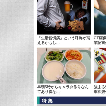
「生活習慣病」という呼称が消
CT画
えるかもし…
業証書
早朝5時からキャラ弁作りなん
強まる
てあり得な…
軍拡競
特集