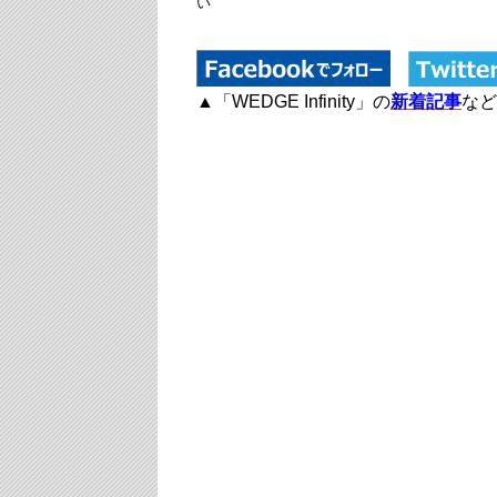
い
▲「WEDGE Infinity」の
新着記事
など