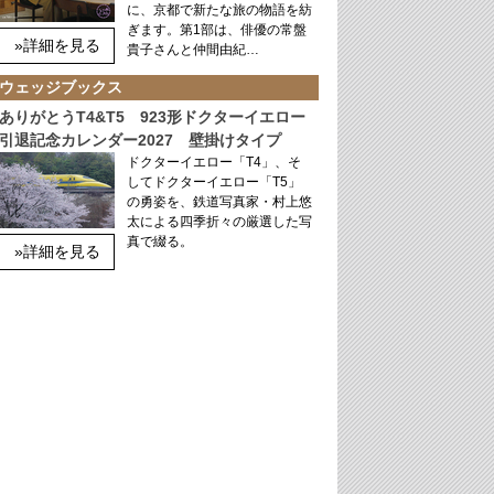
に、京都で新たな旅の物語を紡
ぎます。第1部は、俳優の常盤
»詳細を見る
貴子さんと仲間由紀…
ウェッジブックス
ありがとうT4&T5 923形ドクターイエロー
引退記念カレンダー2027 壁掛けタイプ
ドクターイエロー「T4」、そ
してドクターイエロー「T5」
の勇姿を、鉄道写真家・村上悠
太による四季折々の厳選した写
真で綴る。
»詳細を見る