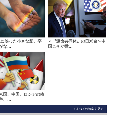
像に映った小さな影、卒
＜〝運命共同体〟の日米台＞中
がな…
国こそが世…
米国、中国、ロシアの核
争、…
»すべての特集を見る