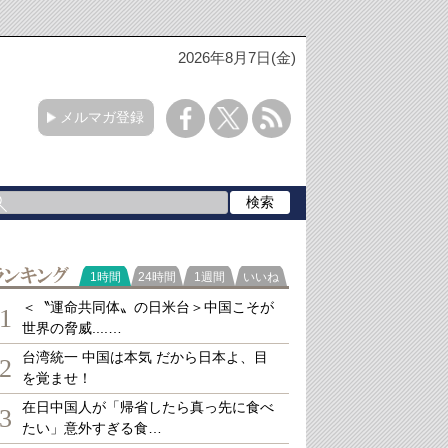
2026年8月7日(金)
メルマガ登録
ランキング
1時間
24時間
1週間
いいね
＜〝運命共同体〟の日米台＞中国こそが
1
世界の脅威....…
台湾統一 中国は本気 だから日本よ、目
2
を覚ませ！
在日中国人が「帰省したら真っ先に食べ
3
たい」意外すぎる食…