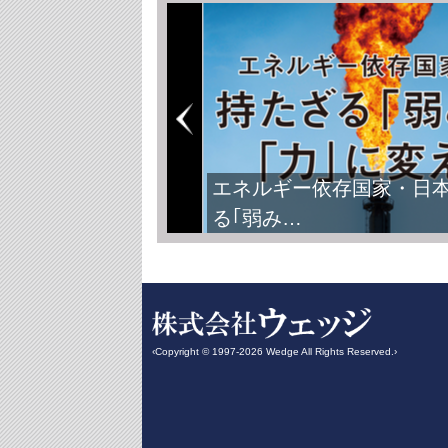
FIFAワールドカップ2026
‹Copyright © 1997-2026 Wedge All Rights Reserved.›