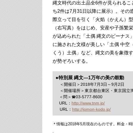
縄文時代の出土品全6件が見られるこ
ち2件は7月31日以降に展示）。その
際立って目を引く「火焰（かえん）
（右写真）をはじめ、安産や子孫繁
が込められた「土偶 縄文のビーナス
に施された文様が美しい「土偶 中空
くう）土偶」など、縄文の美を象徴
が勢ぞろいする。
●特別展 縄文—1万年の美の鼓動
＜開催日＞2018年7月3日～9月2日
＜開催場所＞東京都台東区・東京国立博
＜問＞☎03-5777-8600
URL：
http://www.tnm.jp/
URL：
http://jomon-kodo.jp/
＊情報は2018年5月現在のものです。料金