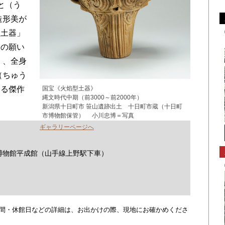
と（う
造形美が
型土器」
栄の願い
」、全身
（ちゅう
国宝《火焰型土器》
する傑作
縄文時代中期（前3000～前2000年）
新潟県十日町市 笹山遺跡出土 十日町市蔵（十日町
市博物館保管） 小川忠博＝写真
ギャラリーページへ
物館平成館（山手線上野駅下車）
・時間・休館日などの詳細は、お出かけの際、現地にお確かめくださ