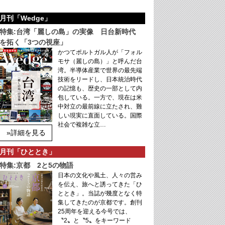
月刊「Wedge」
特集:台湾「麗しの島」の実像 日台新時代
を拓く「3つの視座」
かつてポルトガル人が「フォル
モサ（麗しの島）」と呼んだ台
湾。半導体産業で世界の最先端
技術をリードし、日本統治時代
の記憶も、歴史の一部として内
包している。一方で、現在は米
中対立の最前線に立たされ、難
しい現実に直面している。国際
社会で複雑な立…
»詳細を見る
月刊「ひととき」
特集:京都 2と5の物語
日本の文化や風土、人々の営み
を伝え、旅へと誘ってきた「ひ
ととき」。当誌が幾度となく特
集してきたのが京都です。創刊
25周年を迎える今号では、
〝2〟と〝5〟をキーワード