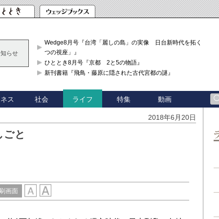
Wedge8月号『台湾「麗しの島」の実像 日台新時代を拓く「3
つの視座」』
お知らせ
ひととき8月号『京都 2と5の物語』
新刊書籍『飛鳥・藤原に隠された古代宮都の謎』
ジネス
社会
特集
動画
ライフ
2018年6月20日
しごと
刷画面