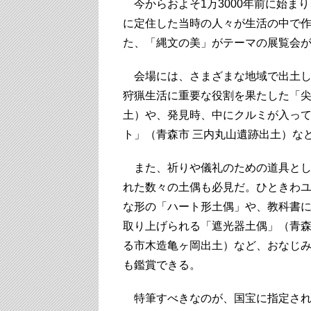
今からおよそ1万3000年前に始ま
に定住した当時の人々が生活の中で
た、「縄文の美」がテーマの展覧会
会場には、さまざまな地域で出土し
狩猟生活に重要な役割を果たした「尖
土）や、発見時、中にクルミが入っ
ト」（青森市 三内丸山遺跡出土）な
また、祈りや儀礼のための道具とし
れた数々の土偶も必見だ。ひときわ
な形の「ハート形土偶」や、教科書
取り上げられる「遮光器土偶」（青
る市木造亀ヶ岡出土）など、おなじ
も鑑賞できる。
特筆すべきなのが、国宝に指定され