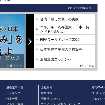
»すべての特集を見る
台湾「麗しの島」の実像
エネルギー依存国家・日本 持
たざる｢弱み…
FIFAワールドカップ2026
日本主導で平和の再構築を
本 持たざ
造船立国ニッポンへ
»もっと見る
最新記事一覧
会社案内
月刊Wedg
ランキング
採用情報
月刊ひと
特集一覧
著作権について
ウェッジ
メルマガ登録
プライバシーポリシーについて