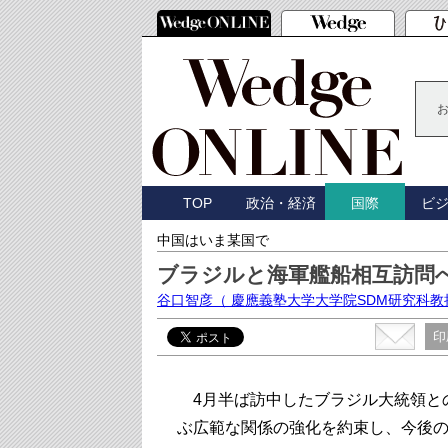
TOP
政治・経済
ビ
国際
中国はいま某国で
ブラジルと海軍艦船相互訪問
谷口智彦
（ 慶應義塾大学大学院SDM研究科
印
4月半ば訪中したブラジル大統領と
ぶ広範な関係の強化を約束し、今後