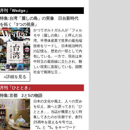
月刊「Wedge」
特集:台湾「麗しの島」の実像 日台新時代
を拓く「3つの視座」
かつてポルトガル人が「フォル
モサ（麗しの島）」と呼んだ台
湾。半導体産業で世界の最先端
技術をリードし、日本統治時代
の記憶も、歴史の一部として内
包している。一方で、現在は米
中対立の最前線に立たされ、難
しい現実に直面している。国際
社会で複雑な立…
»詳細を見る
月刊「ひととき」
特集:京都 2と5の物語
日本の文化や風土、人々の営み
を伝え、旅へと誘ってきた「ひ
ととき」。当誌が幾度となく特
集してきたのが京都です。創刊
25周年を迎える今号では、
〝2〟と〝5〟をキーワード