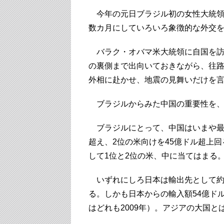
今年の元日ブラジル初の女性大統領
数カ月にしていろいろ象徴的な外交
バラク・オバマ米大統領に自国を訪
の裏側まで出向いておきながら、往
外相に赴かせ、地震の見舞いだけを
ブラジルからみた中国の重要性を、
ブラジルにとって、中国はいまや最大
超え、2位の米向けを45億ドル超上
して1位と2位の米、中に当てはまる
いずれにしろ日本は輸出先として約4
る。しかも日本からの輸入額54億ド
はどれも2009年）。アジアの大国