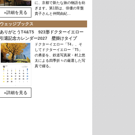
に、京都で新たな旅の物語を紡
ぎます。第1部は、俳優の常盤
»詳細を見る
貴子さんと仲間由紀…
ウェッジブックス
ありがとうT4&T5 923形ドクターイエロー
引退記念カレンダー2027 壁掛けタイプ
ドクターイエロー「T4」、そ
してドクターイエロー「T5」
の勇姿を、鉄道写真家・村上悠
太による四季折々の厳選した写
真で綴る。
»詳細を見る