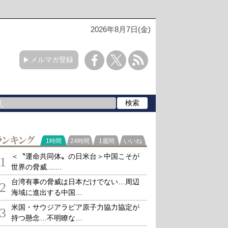
2026年8月7日(金)
メルマガ登録
ランキング
1時間
24時間
1週間
いいね
＜〝運命共同体〟の日米台＞中国こそが
1
世界の脅威....…
台湾有事の脅威は日本だけでない…周辺
2
海域に進出する中国…
米国・サウジアラビア原子力協力協定が
3
持つ懸念…不明瞭な…