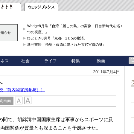
Wedge8月号『台湾「麗しの島」の実像 日台新時代を拓く「3
つの視座」』
お知らせ
ひととき8月号『京都 2と5の物語』
新刊書籍『飛鳥・藤原に隠された古代宮都の謎』
ジネス
社会
ライフ
特集
動画
2011年7月4日
へ
教授（前内閣官房参与））
刷画面
の間で、胡錦濤中国国家主席は軍事からスポーツに及
の両国関係が質量とも深まることを予感させた。