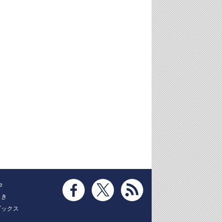
e
とき
ブックス