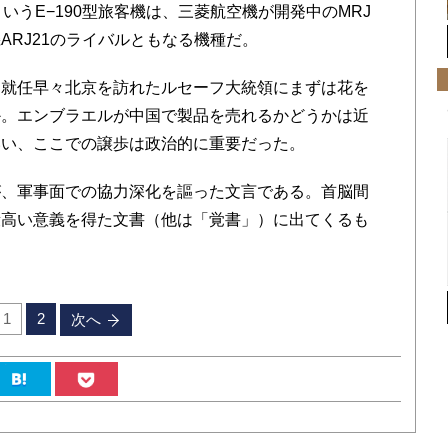
うE−190型旅客機は、三菱航空機が開発中のMRJ
ARJ21のライバルともなる機種だ。
就任早々北京を訪れたルセーフ大統領にまずは花を
か。エンブラエルが中国で製品を売れるかどうかは近
いい、ここでの譲歩は政治的に重要だった。
、軍事面での協力深化を謳った文言である。首脳間
段高い意義を得た文書（他は「覚書」）に出てくるも
1
2
次へ