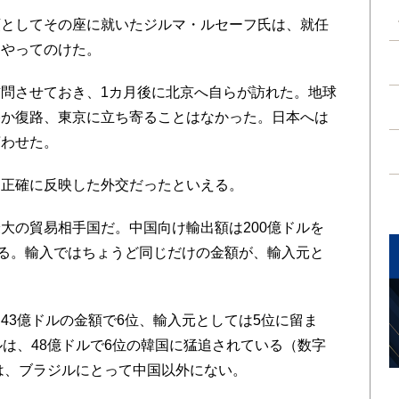
としてその座に就いたジルマ・ルセーフ氏は、就任
をやってのけた。
問させておき、1カ月後に北京へ自らが訪れた。地球
路か復路、東京に立ち寄ることはなかった。日本へは
言わせた。
正確に反映した外交だったといえる。
の貿易相手国だ。中国向け輸出額は200億ドルを
回る。輸入ではちょうど同じだけの金額が、輸入元と
。
3億ドルの金額で6位、輸入元としては5位に留ま
ルは、48億ドルで6位の韓国に猛追されている（数字
とは、ブラジルにとって中国以外にない。