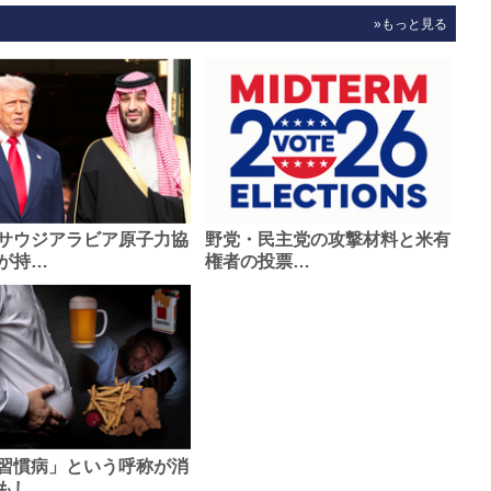
»もっと見る
サウジアラビア原子力協
野党・民主党の攻撃材料と米有
が持…
権者の投票…
習慣病」という呼称が消
もし…