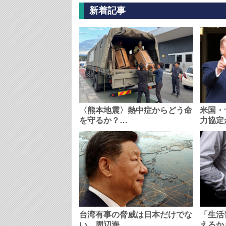
新着記事
〈熊本地震〉熱中症からどう命
米国・
を守るか？…
力協定
台湾有事の脅威は日本だけでな
「生活
い…周辺海…
えるか