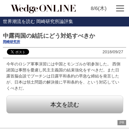
8/6(木)
世界潮流を読む 岡崎研究所論評集
中露両国の結託にどう対処すべきか
岡崎研究所
2018/09/27
今年のロシア軍事演習には中国とモンゴルが初参加した。 西側
諸国は事態を憂慮し民主主義国の結束強化をすべきだ。また日
露首脳会談でプーチンは日露平和条約の早急な締結を発言した
が、日本は領土問題の解決後に平和条約を、という対応してい
くべきだ。
本文を読む
PR