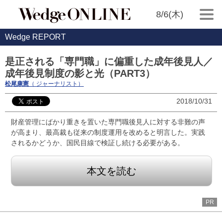
8/6(木)
Wedge REPORT
是正される「専門職」に偏重した成年後見人／
成年後見制度の影と光（PART3）
松尾康憲
（ ジャーナリスト）
2018/10/31
財産管理にばかり重きを置いた専門職後見人に対する非難の声
が高まり、最高裁も従来の制度運用を改めると明言した。実践
されるかどうか、国民目線で検証し続ける必要がある。
本文を読む
PR