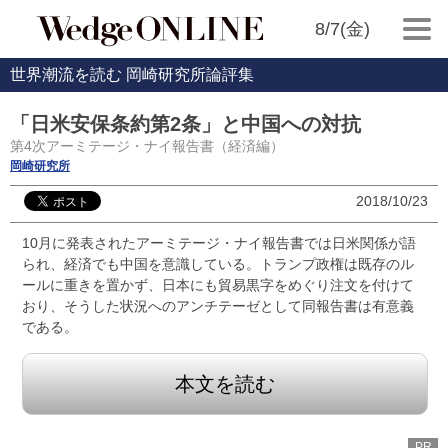
8/7(金)
世界潮流を読む 岡崎研究所論評集
「日米安保条約第2条」と中国への対抗
第4次アーミテージ・ナイ報告書（経済編）
岡崎研究所
2018/10/23
10月に発表されたアーミテージ・ナイ報告書では日米関係が語
られ、経済でも中国を意識している。トランプ政権は既存のル
ールに重きを置かず、日本にも貿易黒字をめぐり注文を付けて
おり、そうした状況へのアンチテーゼとして同報告書は有意義
である。
本文を読む
PR