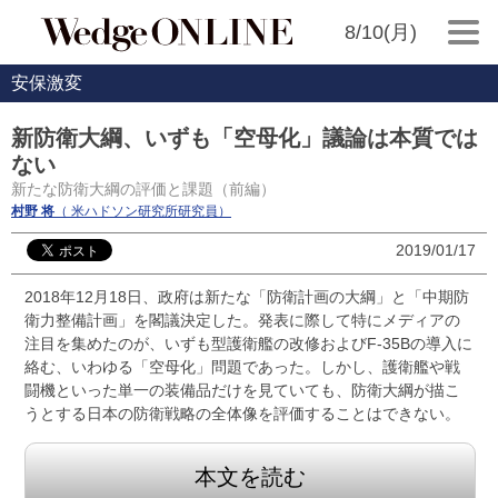
8/10(月)
安保激変
新防衛大綱、いずも「空母化」議論は本質では
ない
新たな防衛大綱の評価と課題（前編）
村野 将
（ 米ハドソン研究所研究員）
2019/01/17
2018年12月18日、政府は新たな「防衛計画の大綱」と「中期防
衛力整備計画」を閣議決定した。発表に際して特にメディアの
注目を集めたのが、いずも型護衛艦の改修およびF-35Bの導入に
絡む、いわゆる「空母化」問題であった。しかし、護衛艦や戦
闘機といった単一の装備品だけを見ていても、防衛大綱が描こ
うとする日本の防衛戦略の全体像を評価することはできない。
本文を読む