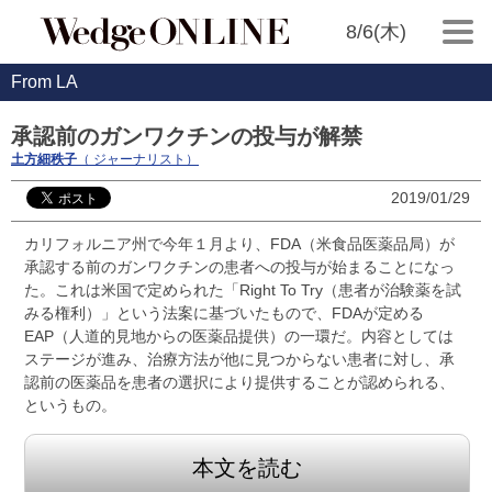
8/6(木)
From LA
承認前のガンワクチンの投与が解禁
土方細秩子
（ ジャーナリスト）
2019/01/29
カリフォルニア州で今年１月より、FDA（米食品医薬品局）が
承認する前のガンワクチンの患者への投与が始まることになっ
た。これは米国で定められた「Right To Try（患者が治験薬を試
みる権利）」という法案に基づいたもので、FDAが定める
EAP（人道的見地からの医薬品提供）の一環だ。内容としては
ステージが進み、治療方法が他に見つからない患者に対し、承
認前の医薬品を患者の選択により提供することが認められる、
というもの。
本文を読む