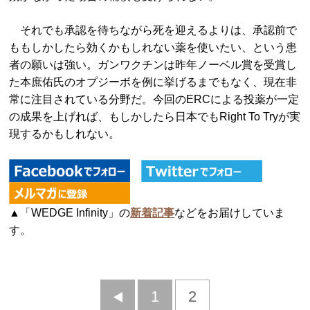
それでも承認を待ちながら死を迎えるよりは、承認前で
ももしかしたら効くかもしれない薬を使いたい、という患
者の願いは強い。ガンワクチンは昨年ノーベル賞を受賞し
た本庶佑氏のオプジーボを例に挙げるまでもなく、現在非
常に注目されている分野だ。今回のERCによる投薬が一定
の成果を上げれば、もしかしたら日本でもRight To Tryが実
現するかもしれない。
▲「WEDGE Infinity」の
新着記事
などをお届けしていま
す。
前
1
2