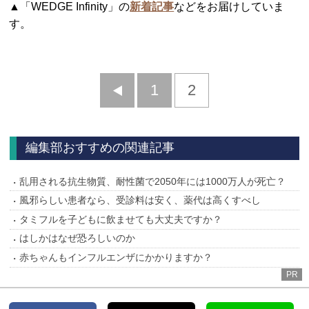
▲「WEDGE Infinity」の
新着記事
などをお届けしていま
す。
前
1
2
へ
編集部おすすめの関連記事
乱用される抗生物質、耐性菌で2050年には1000万人が死亡？
風邪らしい患者なら、受診料は安く、薬代は高くすべし
タミフルを子どもに飲ませても大丈夫ですか？
はしかはなぜ恐ろしいのか
赤ちゃんもインフルエンザにかかりますか？
PR