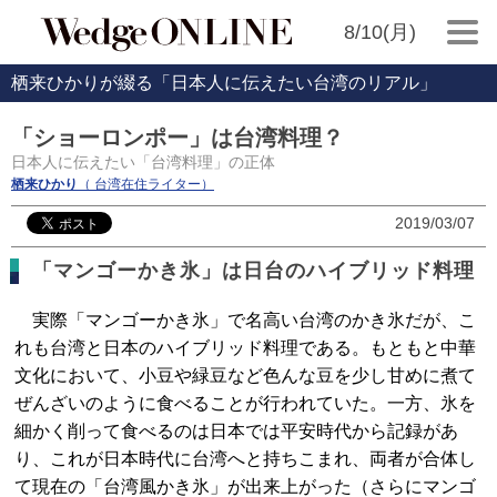
8/10(月)
栖来ひかりが綴る「日本人に伝えたい台湾のリアル」
「ショーロンポー」は台湾料理？
日本人に伝えたい「台湾料理」の正体
栖来ひかり
（ 台湾在住ライター）
2019/03/07
「マンゴーかき氷」は日台のハイブリッド料理
実際「マンゴーかき氷」で名高い台湾のかき氷だが、こ
れも台湾と日本のハイブリッド料理である。もともと中華
文化において、小豆や緑豆など色んな豆を少し甘めに煮て
ぜんざいのように食べることが行われていた。一方、氷を
細かく削って食べるのは日本では平安時代から記録があ
り、これが日本時代に台湾へと持ちこまれ、両者が合体し
て現在の「台湾風かき氷」が出来上がった（さらにマンゴ