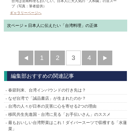
台湾は雲南料理もおいしい。日本人に大人気の「人和園」の豆スー
プ（写真：筆者提供）
ギャラリーページへ
次ページ » 日本人に伝えたい「台湾料理」の正体
前
1
2
3
4
次
へ
へ
編集部おすすめの関連記事
春節到来、台湾インバウンドの行き先は？
なぜ台湾で「誠品書店」が生まれたのか？
台湾の人々が日本の災害に心を寄せる2つの理由
移民共生先進国・台湾に見る「お手伝いさん」のススメ
最もおいしい台湾野菜はこれ！ダイバースーツで収穫する「水蓮
菜」