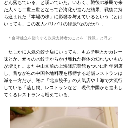
どん落ちている、と嘆いていた。いわく、戦後の移民で来
た人々も二世三世となって台湾化が進んだ結果、戦後に持
ち込まれた「本場の味」に影響を与えているという（とは
いっても、この友人バリバリの緑派*なのだが）。
＊台湾独立を指向する政党支持者のことを「緑派」と呼ぶ
たしかに人気の餃子店にいっても、キムチ味とかカレー
味とか、元々の水餃子からかけ離れた得体の知れないもの
が増えた。また中山堂前の上海隆記菜館もついに昨年閉店
し、昔ながらの中国各地料理を標榜する老舗レストランは
減る一方だが、逆に「北京餃子」の人気店や上海で大流行
している「蒸し鍋」レストランなど、現代中国から進出し
てくるレストランも増えている。