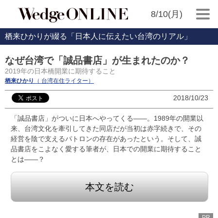
8/10(月)
栖来ひかりが綴る「日本人に伝えたい台湾のリアル」
なぜ台湾で「誠品書店」が生まれたのか？
2019年の日本橋開業に期待すること
栖来ひかり
（ 台湾在住ライター）
2018/10/23
「誠品書店」がついに日本へやってくる――。1989年の開業以
来、台湾文化を牽引してきた同店だが当初は赤字続きで、その
経営を陰で支えるパトロンの存在があったという。そして、誠
品書店をこよなく愛する筆者が、日本での開業に期待すること
とは――？
本文を読む
PR