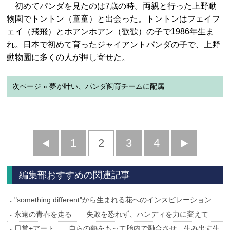
初めてパンダを見たのは7歳の時。両親と行った上野動
物園でトントン（童童）と出会った。トントンはフェイフ
ェイ（飛飛）とホアンホアン（歓歓）の子で1986年生ま
れ。日本で初めて育ったジャイアントパンダの子で、上野
動物園に多くの人が押し寄せた。
次ページ » 夢が叶い、パンダ飼育チームに配属
前
1
2
3
4
次
へ
へ
編集部おすすめの関連記事
"something different"から生まれる花へのインスピレーション
永遠の青春を走る――失敗を恐れず、ハンディを力に変えて
日常+アート――自らの熱をもって胎内で融合させ、生み出す生