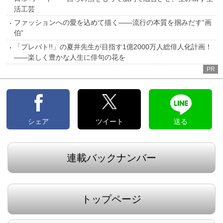
活工芸
ファッションへの愛を込めて描く――流行の本質を掴みだす“画
伯”
「プレバト!!」の夏井先生が目指す1億2000万人総俳人化計画！
――楽しく豊かな人生に俳句の花を
PR
シェア
ツイート
送る
連載バックナンバー
トップページ