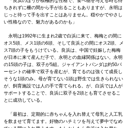
「良浜のほうが積極的な性格で、食べ物を与える時も待
ちきれずに柵の間から手が出ることもありますが、永明は
じっと待って手を出すことはありません。穏やかでやさし
い性格なので、魅力があるのかも」
永明は1992年に生まれ2歳で白浜に来て、梅梅との間に
オス5頭、メス1頭の6頭、そして良浜との間にオス2頭、メ
ス7頭の子をもうけている。良浜は、中国で妊娠した梅梅
が日本に来て産んだ子で、永明との血縁関係はない。永明
の15頭の子は、双子が5組。ジャイアントパンダは約50パ
ーセントの確率で双子を産むが、育てるのは強くて成長し
そうな1頭のみ。母が育てない1頭は野生では生きられない
が、飼育施設では人の手で育てられる。が、白浜では人が
サポートすることで、良浜に双子を2頭とも育てさせるこ
とに成功している。
「最初は、定期的に赤ちゃんを入れ替えて母乳と人工乳
を飲ませて育てます。好物のハチミツを与えて夢中でなめ