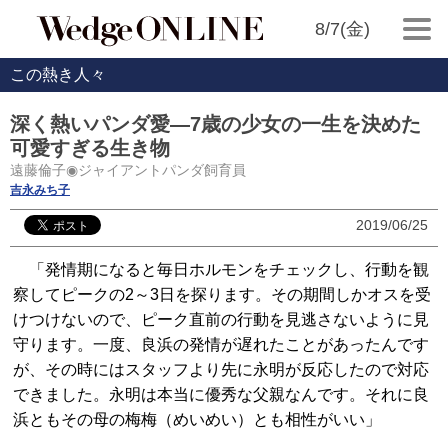
8/7(金)
この熱き人々
深く熱いパンダ愛―7歳の少女の一生を決めた
可愛すぎる生き物
遠藤倫子◉ジャイアントパンダ飼育員
吉永みち子
2019/06/25
「発情期になると毎日ホルモンをチェックし、行動を観
察してピークの2～3日を探ります。その期間しかオスを受
けつけないので、ピーク直前の行動を見逃さないように見
守ります。一度、良浜の発情が遅れたことがあったんです
が、その時にはスタッフより先に永明が反応したので対応
できました。永明は本当に優秀な父親なんです。それに良
浜ともその母の梅梅（めいめい）とも相性がいい」