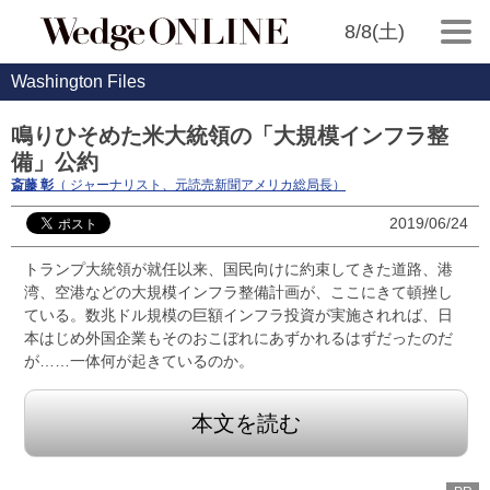
8/8(土)
Washington Files
鳴りひそめた米大統領の「大規模インフラ整
備」公約
斎藤 彰
（ ジャーナリスト、元読売新聞アメリカ総局長）
2019/06/24
トランプ大統領が就任以来、国民向けに約束してきた道路、港
湾、空港などの大規模インフラ整備計画が、ここにきて頓挫し
ている。数兆ドル規模の巨額インフラ投資が実施されれば、日
本はじめ外国企業もそのおこぼれにあずかれるはずだったのだ
が……一体何が起きているのか。
本文を読む