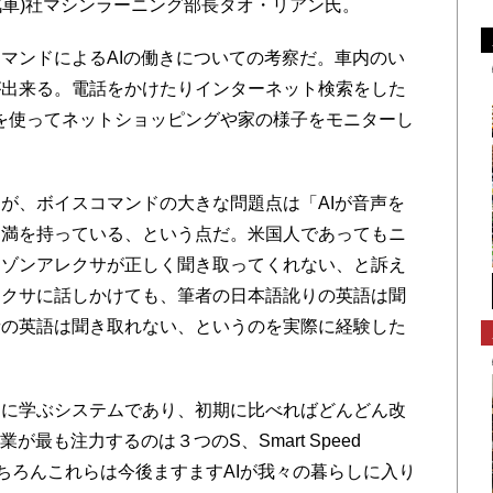
汽車)社マシンラーニング部長タオ・リアン氏。
マンドによるAIの働きについての考察だ。車内のい
が出来る。電話をかけたりインターネット検索をした
Tを使ってネットショッピングや家の様子をモニターし
が、ボイスコマンドの大きな問題点は「AIが音声を
不満を持っている、という点だ。米国人であってもニ
マゾンアレクサが正しく聞き取ってくれない、と訴え
レクサに話しかけても、筆者の日本語訛りの英語は聞
者の英語は聞き取れない、というのを実際に経験した
に学ぶシステムであり、初期に比べればどんどん改
が最も注力するのは３つのS、Smart Speed
。もちろんこれらは今後ますますAIが我々の暮らしに入り