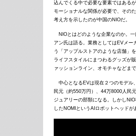
込んでくる中で必要な要素ではあるが
モーショナルな関係が必要で、そのためにはA
考え方を示したのが中国のNIOだ。
NIOとはどのような企業なのか。一
アン氏は語る。業務としてはEVメー
う「アップルストアのような店舗」
ライフスタイルにまつわるグッズが
ァッションライン、オモチャなどま
中心となるEVは現在２つのモデル、E
民元（約550万円）、44万8000人
ジュアリーの部類になる。しかしNI
したNOMIというAIロボットヘッドが