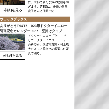
に、京都で新たな旅の物語を紡
ぎます。第1部は、俳優の常盤
»詳細を見る
貴子さんと仲間由紀…
ウェッジブックス
ありがとうT4&T5 923形ドクターイエロー
引退記念カレンダー2027 壁掛けタイプ
ドクターイエロー「T4」、そ
してドクターイエロー「T5」
の勇姿を、鉄道写真家・村上悠
太による四季折々の厳選した写
真で綴る。
»詳細を見る