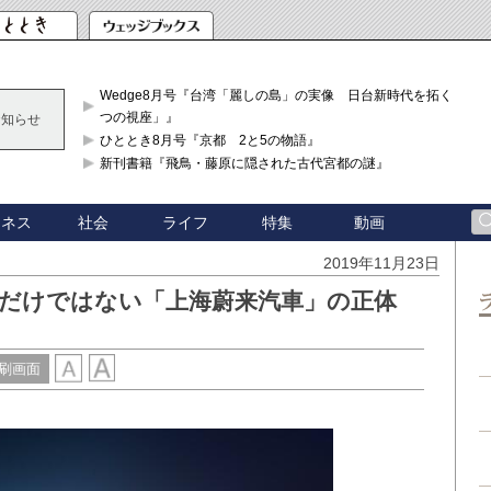
Wedge8月号『台湾「麗しの島」の実像 日台新時代を拓く「3
つの視座」』
お知らせ
ひととき8月号『京都 2と5の物語』
新刊書籍『飛鳥・藤原に隠された古代宮都の謎』
ジネス
社会
ライフ
特集
動画
2019年11月23日
れだけではない「上海蔚来汽車」の正体
刷画面