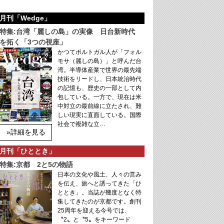
月刊「Wedge」
特集:台湾「麗しの島」の実像 日台新時代
を拓く「3つの視座」
かつてポルトガル人が「フォル
モサ（麗しの島）」と呼んだ台
湾。半導体産業で世界の最先端
技術をリードし、日本統治時代
の記憶も、歴史の一部として内
包している。一方で、現在は米
中対立の最前線に立たされ、難
しい現実に直面している。国際
社会で複雑な立…
»詳細を見る
月刊「ひととき」
特集:京都 2と5の物語
日本の文化や風土、人々の営み
を伝え、旅へと誘ってきた「ひ
ととき」。当誌が幾度となく特
集してきたのが京都です。創刊
25周年を迎える今号では、
〝2〟と〝5〟をキーワード