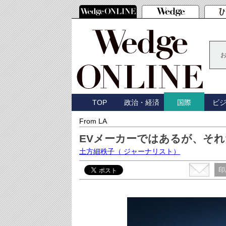
TOP
政治・経済
ビ
国際
From LA
EVメーカーではあるが、そ
土方細秩子
（ ジャーナリスト）
印