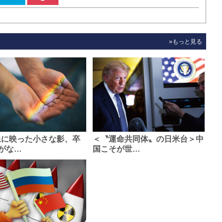
»もっと見る
像に映った小さな影、卒
＜〝運命共同体〟の日米台＞中
がな…
国こそが世…