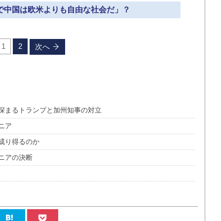
味で中国は欧米よりも自由な社会だ」？
1
2
次へ
深まるトランプと加州知事の対立
ニア
成り得るのか
ニアの決断