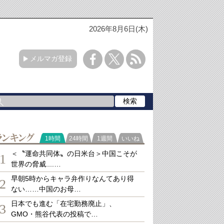
2026年8月6日(木)
メルマガ登録
ランキング
1時間
24時間
1週間
いいね
＜〝運命共同体〟の日米台＞中国こそが
1
世界の脅威....…
早朝5時からキャラ弁作りなんてあり得
2
ない……中国のお母…
日本でも進む「在宅勤務廃止」、
3
GMO・熊谷代表の投稿で…