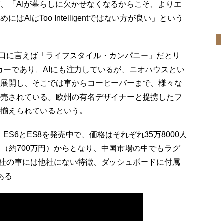
、「AIが暮らしに欠かせなくなるからこそ、よりエ
IはToo Intelligentではない方が良い」という
口に言えば「ライフスタイル・カンパニー」だとリ
カーであり、AIにも注力しているが、ニオハウスとい
を展開し、そこでは車からコーヒーバーまで、様々な
販売されている。欧州の有名デザイナーと提携したフ
で揃えられているという。
S6とES8を発売中で、価格はそれぞれ35万8000人
民元（約700万円）からとなり、中国市場の中でもラグ
O社の車には他社にない特徴、
ダッシュボードに付属
あ
る