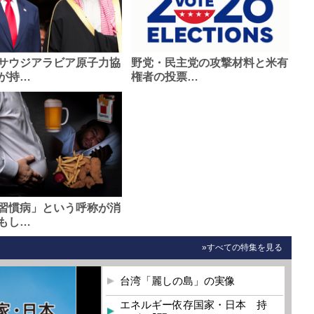
サウジアラビア原子力協
野党・民主党の攻撃材料と米有
が持…
権者の投票…
習慣病」という呼称が消
もし…
»すべての特集を見る
台湾「麗しの島」の実像
エネルギー依存国家・日本 持