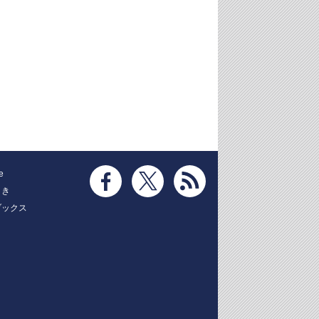
e
とき
ブックス