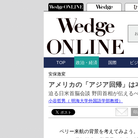
TOP
国際
ビ
政治・経済
安保激変
アメリカの「アジア回帰」は
迫る日米首脳会談 野田首相が伝える
小谷哲男
（ 明海大学外国語学部教授）
印
ペリー来航の背景を考えてみよう。