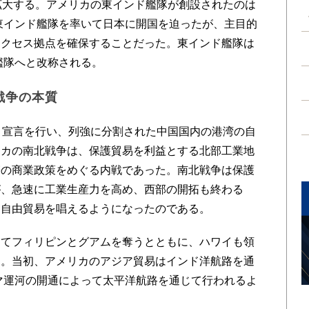
拡大する。アメリカの東インド艦隊が創設されたのは
の東インド艦隊を率いて日本に開国を迫ったが、主目的
アクセス拠点を確保することだった。東インド艦隊は
艦隊へと改称される。
戦争の本質
」宣言を行い、列強に分割された中国国内の港湾の自
リカの南北戦争は、保護貿易を利益とする北部工業地
帯の商業政策をめぐる内戦であった。南北戦争は保護
が、急速に工業生産力を高め、西部の開拓も終わる
に自由貿易を唱えるようになったのである。
てフィリピンとグアムを奪うとともに、ハワイも領
た。当初、アメリカのアジア貿易はインド洋航路を通
ナマ運河の開通によって太平洋航路を通じて行われるよ
。