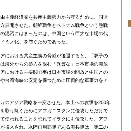
を
由主義経済圏を共産主義勢力から守るために、同盟
前方展開させた。朝鮮戦争とベトナム戦争という熱戦
争の泥沼にはまったのは、中国という巨大な市場の代
「ドミノ化」を防ぐためであった。
アにおける共産主義の脅威が後退すると、「双子の
心は海外からの参入を阻む「異質な」日本市場の開放
ジアにおける主要関心事は日本市場の開放と中国との
島や台湾海峡の安定を保つために圧倒的な軍事力をア
リカのアジア戦略を一変させた。本土への攻撃を200年
泉を取り除くためにアフガニスタンに侵攻しただけで
して使われることを恐れてイラクにも侵攻した。アフ
隊が投入され、水陸両用部隊である海兵隊は「第二の