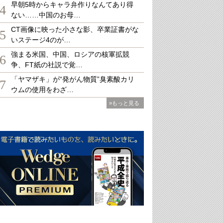
早朝5時からキャラ弁作りなんてあり得
4
ない……中国のお母…
CT画像に映った小さな影、卒業証書がな
5
いステージ4のが…
強まる米国、中国、ロシアの核軍拡競
6
争、FT紙の社説で覚…
「ヤマザキ」が“発がん物質”臭素酸カリ
7
ウムの使用をわざ…
»もっと見る