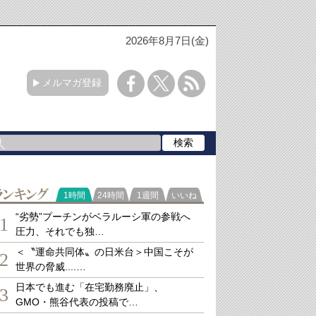
2026年8月7日(金)
メルマガ登録
ランキング
1時間
24時間
1週間
いいね
“劣勢”プーチンがベラルーシ軍の参戦へ
1
圧力、それでも独…
＜〝運命共同体〟の日米台＞中国こそが
2
世界の脅威....…
日本でも進む「在宅勤務廃止」、
3
GMO・熊谷代表の投稿で…