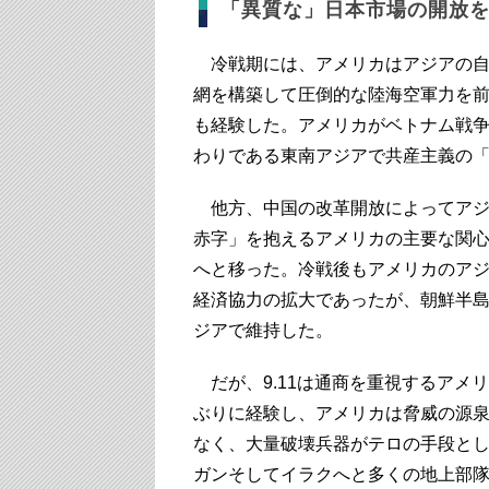
「異質な」日本市場の開放
冷戦期には、アメリカはアジアの自
網を構築して圧倒的な陸海空軍力を
も経験した。アメリカがベトナム戦
わりである東南アジアで共産主義の
他方、中国の改革開放によってアジ
赤字」を抱えるアメリカの主要な関
へと移った。冷戦後もアメリカのア
経済協力の拡大であったが、朝鮮半
ジアで維持した。
だが、9.11は通商を重視するアメ
ぶりに経験し、アメリカは脅威の源
なく、大量破壊兵器がテロの手段と
ガンそしてイラクへと多くの地上部