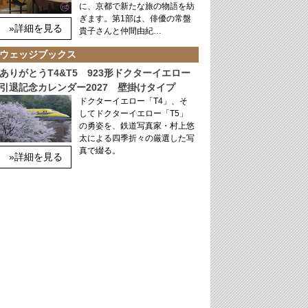
に、京都で新たな旅の物語を紡
ぎます。第1部は、俳優の常盤
»詳細を見る
貴子さんと仲間由紀…
ウェッジブックス
ありがとうT4&T5 923形ドクターイエロー
引退記念カレンダー2027 壁掛けタイプ
ドクターイエロー「T4」、そ
してドクターイエロー「T5」
の勇姿を、鉄道写真家・村上悠
太による四季折々の厳選した写
真で綴る。
»詳細を見る