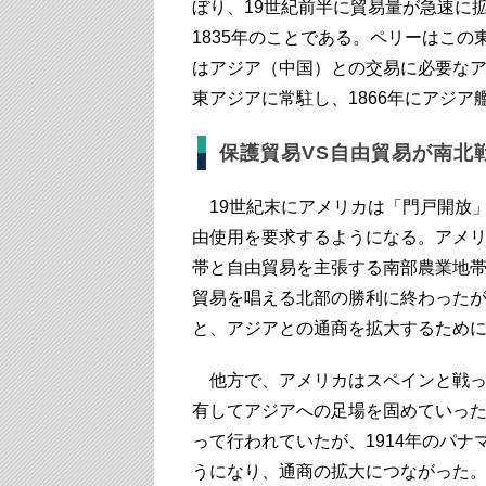
ぼり、19世紀前半に貿易量が急速に
1835年のことである。ペリーはこ
はアジア（中国）との交易に必要な
東アジアに常駐し、1866年にアジア
保護貿易VS自由貿易が南北
19世紀末にアメリカは「門戸開放
由使用を要求するようになる。アメ
帯と自由貿易を主張する南部農業地
貿易を唱える北部の勝利に終わった
と、アジアとの通商を拡大するため
他方で、アメリカはスペインと戦っ
有してアジアへの足場を固めていっ
って行われていたが、1914年のパ
うになり、通商の拡大につながった