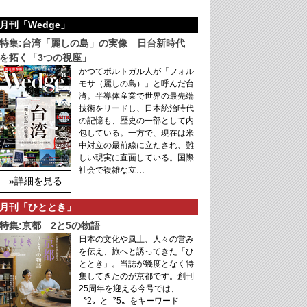
月刊「Wedge」
特集:台湾「麗しの島」の実像 日台新時代
を拓く「3つの視座」
かつてポルトガル人が「フォル
モサ（麗しの島）」と呼んだ台
湾。半導体産業で世界の最先端
技術をリードし、日本統治時代
の記憶も、歴史の一部として内
包している。一方で、現在は米
中対立の最前線に立たされ、難
しい現実に直面している。国際
社会で複雑な立…
»詳細を見る
月刊「ひととき」
特集:京都 2と5の物語
日本の文化や風土、人々の営み
を伝え、旅へと誘ってきた「ひ
ととき」。当誌が幾度となく特
集してきたのが京都です。創刊
25周年を迎える今号では、
〝2〟と〝5〟をキーワード