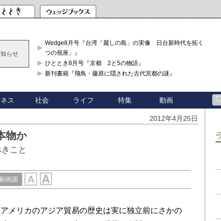
Wedge8月号『台湾「麗しの島」の実像 日台新時代を拓く「3
つの視座」』
お知らせ
ひととき8月号『京都 2と5の物語』
新刊書籍『飛鳥・藤原に隠された古代宮都の謎』
ジネス
社会
ライフ
特集
動画
2012年4月25日
本物か
べきこと
刷画面
アメリカのアジア貿易の歴史は実に独立前にさかの