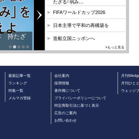
たざる｢弱み…
FIFAワールドカップ2026
日本主導で平和の再構築を
本 持たざ
造船立国ニッポンへ
»もっと見る
最新記事一覧
会社案内
月刊Wedg
ランキング
採用情報
月刊ひと
特集一覧
著作権について
ウェッジ
メルマガ登録
プライバシーポリシーについて
特定商取引法に基づく表示
広告のご案内
お問い合わせ