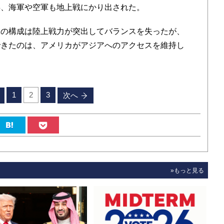
兵、海軍や空軍も地上戦にかり出された。
の構成は陸上戦力が突出してバランスを失ったが、
できたのは、アメリカがアジアへのアクセスを維持し
1
2
3
次へ
»もっと見る