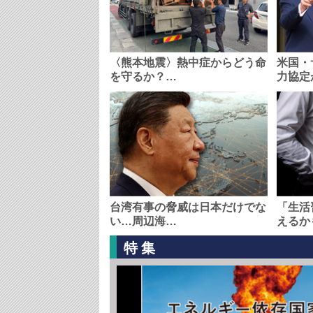
〈熊本地震〉熱中症からどう命
米国・
を守るか？…
力協定
台湾有事の脅威は日本だけでな
「生活
い…周辺海…
えるか
特集