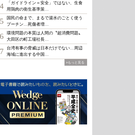
「ガイドライン＝安全」ではない、生食
4
用鶏肉の衛生基準策…
国民の命まで、まるで湯水のごとく使う
5
プーチン…死傷者増…
環境問題の本質は人間の〝超消費問題〟
6
大田区の町工場社長…
台湾有事の脅威は日本だけでない…周辺
7
海域に進出する中国…
»もっと見る