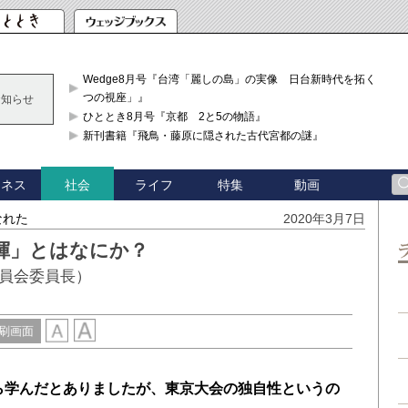
Wedge8月号『台湾「麗しの島」の実像 日台新時代を拓く「3
つの視座」』
お知らせ
ひととき8月号『京都 2と5の物語』
新刊書籍『飛鳥・藤原に隠された古代宮都の謎』
ジネス
ライフ
特集
動画
社会
なれた
2020年3月7日
揮」とはなにか？
員会委員長）
刷画面
から学んだとありましたが、東京大会の独自性というの