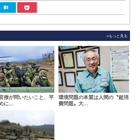
»もっと見る
官僚が問いたいこと、平
環境問題の本質は人間の〝超消
めに…
費問題〟大…