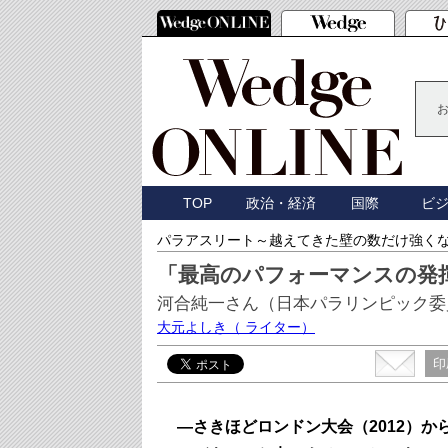
TOP
政治・経済
国際
ビ
パラアスリート～越えてきた壁の数だけ強く
「最高のパフォーマンスの発
河合純一さん（日本パラリンピック委
大元よしき
（ ライター）
印
―さきほどロンドン大会（2012）