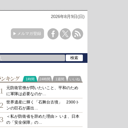
2026年8月9日(日)
メルマガ登録
ランキング
1時間
24時間
1週間
いいね
元防衛官僚が問いたいこと、平和のため
1
に軍隊は必要なのか…
世界遺産に輝く「石舞台古墳」 2300ト
2
ンの巨石が露出…
＜私が防衛省を辞めた理由＞ いま、日本
3
の「安全保障」の…