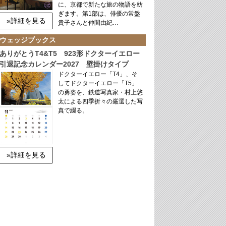
に、京都で新たな旅の物語を紡
ぎます。第1部は、俳優の常盤
»詳細を見る
貴子さんと仲間由紀…
ウェッジブックス
ありがとうT4&T5 923形ドクターイエロー
引退記念カレンダー2027 壁掛けタイプ
ドクターイエロー「T4」、そ
してドクターイエロー「T5」
の勇姿を、鉄道写真家・村上悠
太による四季折々の厳選した写
真で綴る。
»詳細を見る