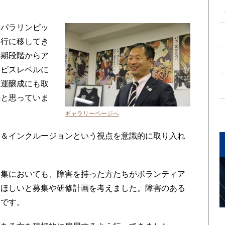
パラリンピッ
実行に移してき
初期段階からア
ービスレベルに
機運醸成にも取
かと思っていま
ギャラリーページへ
＆インクルージョンという視点を意識的に取り入れ
集においても、障害を持った方たちがボランティア
てほしいと募集や研修計画を考えました。障害のある
えです。