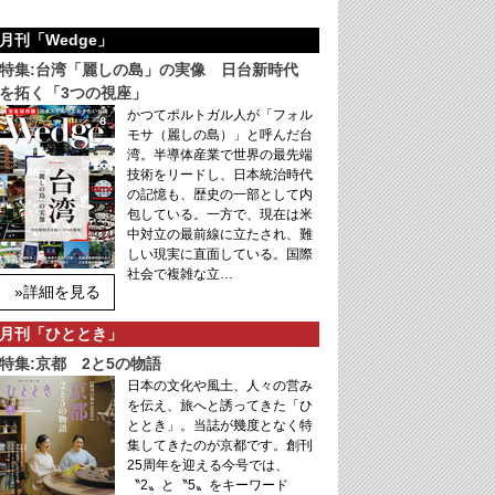
月刊「Wedge」
特集:台湾「麗しの島」の実像 日台新時代
を拓く「3つの視座」
かつてポルトガル人が「フォル
モサ（麗しの島）」と呼んだ台
湾。半導体産業で世界の最先端
技術をリードし、日本統治時代
の記憶も、歴史の一部として内
包している。一方で、現在は米
中対立の最前線に立たされ、難
しい現実に直面している。国際
社会で複雑な立…
»詳細を見る
月刊「ひととき」
特集:京都 2と5の物語
日本の文化や風土、人々の営み
を伝え、旅へと誘ってきた「ひ
ととき」。当誌が幾度となく特
集してきたのが京都です。創刊
25周年を迎える今号では、
〝2〟と〝5〟をキーワード