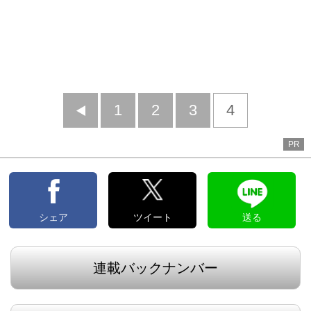
前
1
2
3
4
へ
PR
シェア
ツイート
送る
連載バックナンバー