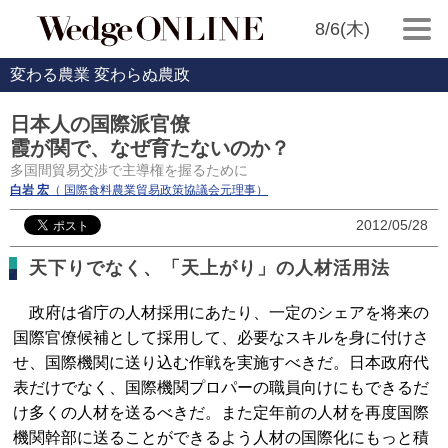
8/6(木)
変わる農業 変わらぬ農政
日本人の国際派官僚
霞が関で、なぜ育たないのか？
多国間貿易交渉で主導権を握るために
白岩 宏
（ 国際食料農業貿易政策協議会元理事）
2012/05/28
天下りでなく、「天上がり」の人材活用法
政府は省庁の人材採用にあたり、一定のシェアを将来の
国際官僚候補として採用して、必要なスキルを身に付けさ
せ、国際機関に送り込む作戦を実施すべきだ。日本政府代
表だけでなく、国際機関プロパーの職員向けにもできるだ
け多くの人材を送るべきだ。また定年前の人材を再度国際
機関幹部に送ることができるよう人材の国際化にもっと積