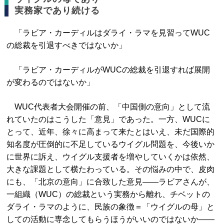
実務家であり続ける
「ラビア・カーディルはダライ・ラマを見習ってWUC
の総裁を引退すべきではないか」
「ラビア・カーディルがWUCの総裁を引退すれば展開
が変わるのではないか」
WUC代表者大会開催の前、「中国側の意向」として流
れていたのはこうした「意見」であった。一方、WUCに
とって、近年、徐々に高まって来たとはいえ、未だ国際的
知名度が圧倒的に不足しているウイグル問題を、今後いか
に世界に訴え、ウイグル支援者を増やしていくかは依然、
大きな課題として横たわっている。その悩みの中で、皮肉
にも、「北京の意向」に合致した意見――ラビアさんが、
一組織（WUC）の総裁という実務から離れ、チベットの
ダライ・ラマのように、民族の象徴＝「ウイグルの母」と
しての活動に専念してもらうほうがいいのではないか――