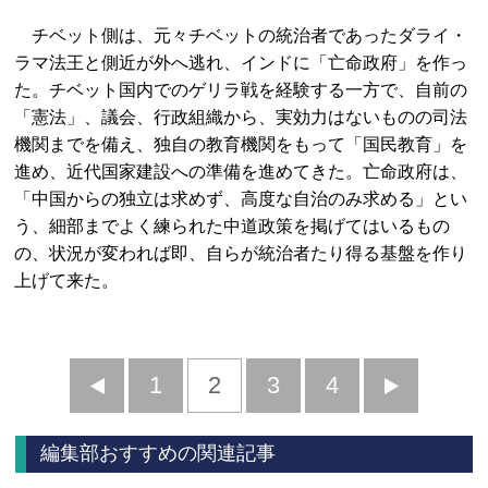
チベット側は、元々チベットの統治者であったダライ・
ラマ法王と側近が外へ逃れ、インドに「亡命政府」を作っ
た。チベット国内でのゲリラ戦を経験する一方で、自前の
「憲法」、議会、行政組織から、実効力はないものの司法
機関までを備え、独自の教育機関をもって「国民教育」を
進め、近代国家建設への準備を進めてきた。亡命政府は、
「中国からの独立は求めず、高度な自治のみ求める」とい
う、細部までよく練られた中道政策を掲げてはいるもの
の、状況が変われば即、自らが統治者たり得る基盤を作り
上げて来た。
前
1
2
3
4
次
へ
へ
編集部おすすめの関連記事