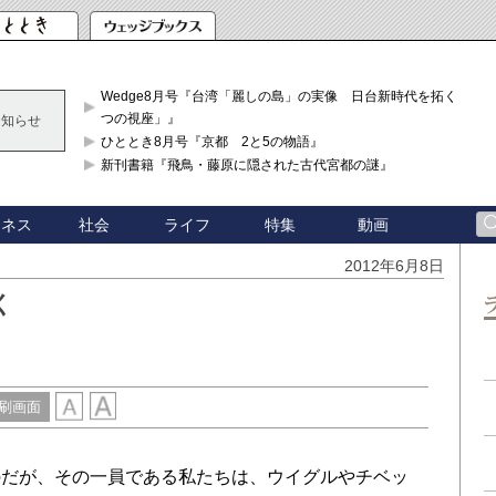
Wedge8月号『台湾「麗しの島」の実像 日台新時代を拓く「3
つの視座」』
お知らせ
ひととき8月号『京都 2と5の物語』
新刊書籍『飛鳥・藤原に隠された古代宮都の謎』
ジネス
社会
ライフ
特集
動画
2012年6月8日
く
刷画面
だが、その一員である私たちは、ウイグルやチベッ