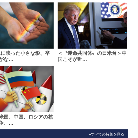
像に映った小さな影、卒
＜〝運命共同体〟の日米台＞中
がな…
国こそが世…
米国、中国、ロシアの核
争、…
»すべての特集を見る