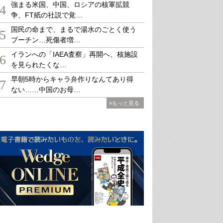
強まる米国、中国、ロシアの核軍拡競
4
争、FT紙の社説で覚…
国民の命まで、まるで湯水のごとく使う
5
プーチン…死傷者増…
イランへの「IAEA査察」再開へ、核施設
6
を見られたくな…
早朝5時からキャラ弁作りなんてあり得
7
ない……中国のお母…
»もっと見る