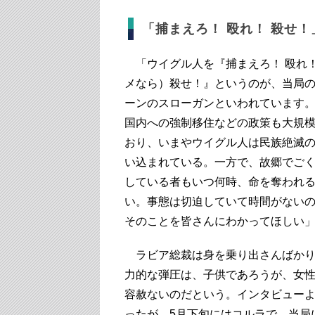
「捕まえろ！ 殴れ！ 殺せ
「ウイグル人を『捕まえろ！ 殴れ
メなら）殺せ！』というのが、当局
ーンのスローガンといわれています
国内への強制移住などの政策も大規
おり、いまやウイグル人は民族絶滅
い込まれている。一方で、故郷でご
している者もいつ何時、命を奪われ
い。事態は切迫していて時間がない
そのことを皆さんにわかってほしい
ラビア総裁は身を乗り出さんばかり
力的な弾圧は、子供であろうが、女
容赦ないのだという。インタビュー
ったが、5月下旬にはコルラで、当局