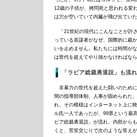
12歳の子供が、拷問死と思われる変
は穴が空いていて内臓が飛び出てい
「21世紀の現代にこんなことが許さ
っている首謀者がなぜ、国際的に裁か
いを止めません。私たちには時間が
は世代を超えてやり抜かなければな
「ラビア総裁勇退説」も流
非暴力の世代を超えた闘いのために
間の指導部体制、人事が固められた
れ、その模様はインターネット上に
ル氏一人であったが、99票という最
ビア総裁勇退説」が流れ、内部から
くと、苦笑交じりで次のような答え