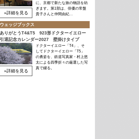
に、京都で新たな旅の物語を紡
ぎます。第1部は、俳優の常盤
»詳細を見る
貴子さんと仲間由紀…
ウェッジブックス
ありがとうT4&T5 923形ドクターイエロー
引退記念カレンダー2027 壁掛けタイプ
ドクターイエロー「T4」、そ
してドクターイエロー「T5」
の勇姿を、鉄道写真家・村上悠
太による四季折々の厳選した写
真で綴る。
»詳細を見る