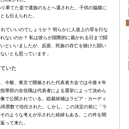
わり果てた姿で遺族のもとへ還された。子供の脇腹に
たとも伝えられた。
れていいのでしょうか？ 明らかに人道上の罪を行な
れないのか？ 私は彼らが国際的に裁かれる日まで闘
ないといいましたが、反面、民族の存亡を賭けた闘い
らないとも思っています」
れていた
、今般、東京で開催された代表者大会では今後４年
。指導部の全役職は代表者による選挙によって決めら
映像で公開されている。総裁候補はラビア・カーディ
高得票数で信任された。しかし、この決定の前に「ラ
もそのような考えが示された経緯もある。この件を聞
が返って来た。