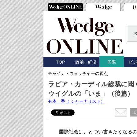
TOP
政治・経済
ビ
国際
チャイナ・ウォッチャーの視点
ラビア・カーディル総裁に聞
ウイグルの「いま」（後篇）
有本 香
（ ジャーナリスト）
印
国際社会は、とつい書きたくなるの