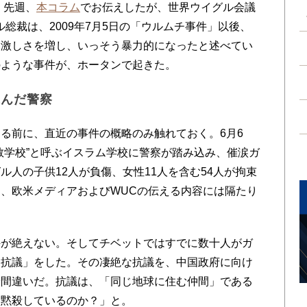
 先週、
本コラム
でお伝えしたが、世界ウイグル会議
総裁は、2009年7月5日の「ウルムチ事件」以後、
は激しさを増し、いっそう暴力的になったと述べてい
のような事件が、ホータンで起きた。
込んだ警察
る前に、直近の事件の概略のみ触れておく。6月6
教学校”と呼ぶイスラム学校に警察が踏み込み、催涙ガ
人の子供12人が負傷、女性11人を含む54人が拘束
、欧米メディアおよびWUCの伝える内容には隔たり
が絶えない。そしてチベットではすでに数十人がガ
「抗議」をした。その凄絶な抗議を、中国政府に向け
や間違いだ。抗議は、「同じ地球に住む仲間」である
、黙殺しているのか？」と。