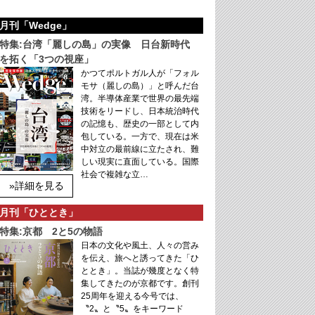
月刊「Wedge」
特集:台湾「麗しの島」の実像 日台新時代
を拓く「3つの視座」
かつてポルトガル人が「フォル
モサ（麗しの島）」と呼んだ台
湾。半導体産業で世界の最先端
技術をリードし、日本統治時代
の記憶も、歴史の一部として内
包している。一方で、現在は米
中対立の最前線に立たされ、難
しい現実に直面している。国際
社会で複雑な立…
»詳細を見る
月刊「ひととき」
特集:京都 2と5の物語
日本の文化や風土、人々の営み
を伝え、旅へと誘ってきた「ひ
ととき」。当誌が幾度となく特
集してきたのが京都です。創刊
25周年を迎える今号では、
〝2〟と〝5〟をキーワード