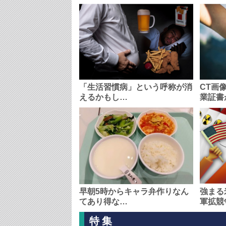
「生活習慣病」という呼称が消
CT画
えるかもし…
業証書
早朝5時からキャラ弁作りなん
強まる
てあり得な…
軍拡競
特集