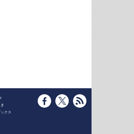
e
とき
ブックス