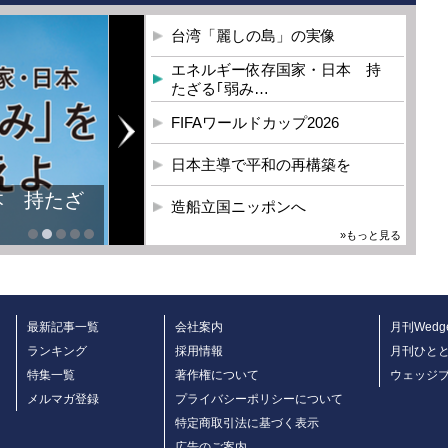
台湾「麗しの島」の実像
エネルギー依存国家・日本 持
たざる｢弱み…
FIFAワールドカップ2026
日本主導で平和の再構築を
本 持たざ
造船立国ニッポンへ
»もっと見る
最新記事一覧
会社案内
月刊Wedg
ランキング
採用情報
月刊ひと
特集一覧
著作権について
ウェッジ
メルマガ登録
プライバシーポリシーについて
特定商取引法に基づく表示
広告のご案内