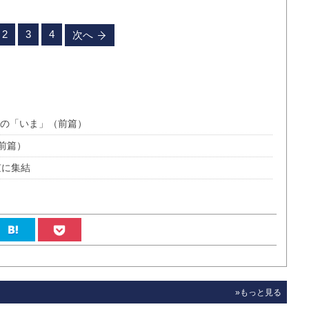
2
3
4
次へ
ルの「いま」（前篇）
前篇）
京に集結
»もっと見る