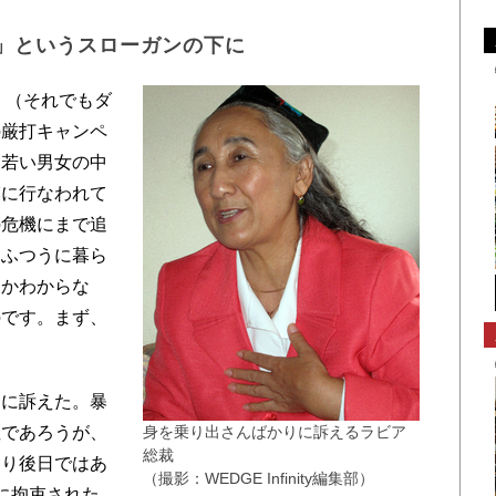
！」というスローガンの下に
！（それでもダ
の厳打キャンペ
。若い男女の中
模に行なわれて
の危機にまで追
くふつうに暮ら
るかわからな
のです。まず、
」
に訴えた。暴
性であろうが、
身を乗り出さんばかりに訴えるラビア
総裁
より後日ではあ
（撮影：WEDGE Infinity編集部）
に拘束された