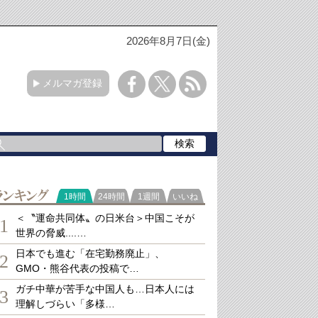
2026年8月7日(金)
メルマガ登録
ランキング
1時間
24時間
1週間
いいね
＜〝運命共同体〟の日米台＞中国こそが
1
世界の脅威....…
日本でも進む「在宅勤務廃止」、
2
GMO・熊谷代表の投稿で…
ガチ中華が苦手な中国人も…日本人には
3
理解しづらい「多様…