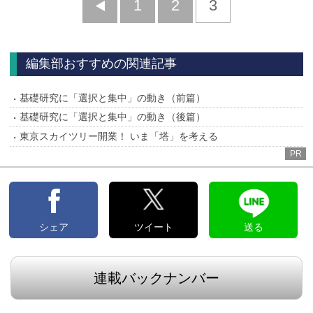
前
1
2
3
へ
編集部おすすめの関連記事
基礎研究に「選択と集中」の動き（前篇）
基礎研究に「選択と集中」の動き（後篇）
東京スカイツリー開業！ いま「塔」を考える
PR
シェア
ツイート
送る
連載バックナンバー