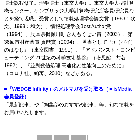
博士課程修了。理学博士（東京大学）。東京大学大型計算
機センター、ケンブリッジ大学計算機研究所客員研究員な
どを経て現職。受賞として情報処理学会論文賞（1983：欧
文、1998：和文）、情報処理学会Best Author賞
（1994）、兵庫県揖保川町 きんもくせい賞（2003）、第
36回市村産業賞 貢献賞（2004）、著書として『π（パイ）
のはなし』（東京図書、1991）、『アドバンスト・コンピ
ューティング 21世紀の科学技術基盤』（培風館、共著、
1992）、『並列数値処理 高速化と性能向上のために』
（コロナ社、編著、2010）などがある。
■
「WEDGE Infinity」のメルマガを受け取る（＝isMedia
会員登録）
「最新記事」や「編集部のおすすめ記事」等、旬な情報を
お届けいたします。