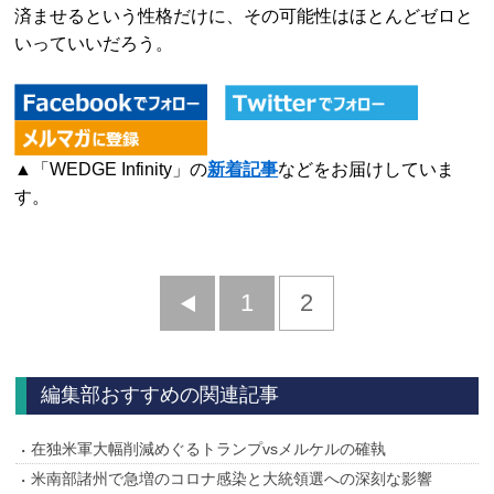
済ませるという性格だけに、その可能性はほとんどゼロと
いっていいだろう。
▲「WEDGE Infinity」の
新着記事
などをお届けしていま
す。
前
1
2
へ
編集部おすすめの関連記事
在独米軍大幅削減めぐるトランプvsメルケルの確執
米南部諸州で急増のコロナ感染と大統領選への深刻な影響