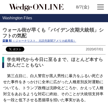
8/7(金)
Washington Files
ウォール街が早くも「バイデン次期大統領」シ
フトの気配
斎藤 彰
（ ジャーナリスト、元読売新聞アメリカ総局長）
2020/07/01
学生時代から今日に至るまで、ほとんど本すら
読んだこともない
第三点目に、白人警官が黒人男性に暴力をふるい死亡さ
せた事件をきっかけに全米に広がった人種差別反対運動に
ついても、トランプ政権は沈静化どころか、かえって人種
対立をあおるような対応に終始、そのことが大統領支持率
を一段と低下させる悪循環を招いた事実がある。