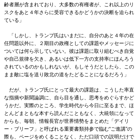
齢者層が含まれており、大多数の有権者が、これ以上のリ
スクをあと４年さらに受容できるかどうかの決断を迫られ
ている」
「しかし、トランプ氏はいまだに、自分のあと４年の在
任問題以外に、２期目の政権としての課題やメッセージに
ついては何ら示していない。彼は課題に取り組むべき自覚
や自己規律を欠き、あるいは低下一方の支持率にほんろう
されているのかもしれないが、もしそうだとしたら、この
まま敵に塩を送り敗北の道をたどることになるだろう」
だが、トランプ氏にとって最大の課題は、こうした率直
な指摘や新聞論調に、自ら目を通し、思考をめぐらすかど
うかだ。実際のところ、学生時代から今日に至るまで、ほ
とんどまともな本すら読んだこともなく、大統領になって
からも、毎朝、情報長官が世界情勢をまとめた「デイリ
ー・ブリーフ」と呼ばれる重要書類持参で臨む“ご進講”の
際も、ページをめくることなく、ただ口頭での説明だけで