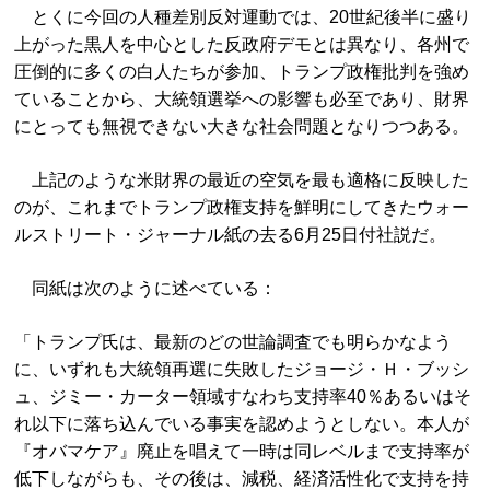
とくに今回の人種差別反対運動では、20世紀後半に盛り
上がった黒人を中心とした反政府デモとは異なり、各州で
圧倒的に多くの白人たちが参加、トランプ政権批判を強め
ていることから、大統領選挙への影響も必至であり、財界
にとっても無視できない大きな社会問題となりつつある。
上記のような米財界の最近の空気を最も適格に反映した
のが、これまでトランプ政権支持を鮮明にしてきたウォー
ルストリート・ジャーナル紙の去る6月25日付社説だ。
同紙は次のように述べている：
「トランプ氏は、最新のどの世論調査でも明らかなよう
に、いずれも大統領再選に失敗したジョージ・Ｈ・ブッシ
ュ、ジミー・カーター領域すなわち支持率40％あるいはそ
れ以下に落ち込んでいる事実を認めようとしない。本人が
『オバマケア』廃止を唱えて一時は同レベルまで支持率が
低下しながらも、その後は、減税、経済活性化で支持を持