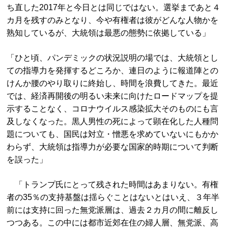
ち直した2017年と今日とは同じではない。選挙まであと４
カ月を残すのみとなり、今や有権者は彼がどんな人物かを
熟知しているが、大統領は最悪の態勢に依拠している」
「ひと頃、パンデミックの状況説明の場では、大統領とし
ての指導力を発揮するどころか、連日のように報道陣との
けんか腰のやり取りに終始し、時間を浪費してきた。最近
では、経済再開後の明るい未来に向けたロードマップを提
示することなく、コロナウイルス感染拡大そのものにも言
及しなくなった。黒人男性の死によって顕在化した人種問
題についても、国民は対立・憎悪を求めていないにもかか
わらず、大統領は指導力が必要な国家的時期について判断
を誤った」
「トランプ氏にとって残された時間はあまりない。有権
者の35％の支持基盤は揺らぐことはないとはいえ、３年半
前には支持に回った無党派層は、過去２カ月の間に離反し
つつある。この中には都市近郊在住の婦人層、無党派、高