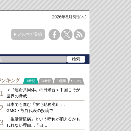
2026年8月6日(木)
メルマガ登録
ランキング
1時間
24時間
1週間
いいね
＜〝運命共同体〟の日米台＞中国こそが
1
世界の脅威....…
日本でも進む「在宅勤務廃止」、
2
GMO・熊谷代表の投稿で…
「生活習慣病」という呼称が消えるかも
3
しれない理由…「自…