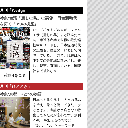
月刊「Wedge」
特集:台湾「麗しの島」の実像 日台新時代
を拓く「3つの視座」
かつてポルトガル人が「フォル
モサ（麗しの島）」と呼んだ台
湾。半導体産業で世界の最先端
技術をリードし、日本統治時代
の記憶も、歴史の一部として内
包している。一方で、現在は米
中対立の最前線に立たされ、難
しい現実に直面している。国際
社会で複雑な立…
»詳細を見る
月刊「ひととき」
特集:京都 2と5の物語
日本の文化や風土、人々の営み
を伝え、旅へと誘ってきた「ひ
ととき」。当誌が幾度となく特
集してきたのが京都です。創刊
25周年を迎える今号では、
〝2〟と〝5〟をキーワード