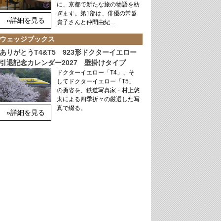
に、京都で新たな旅の物語を紡
ぎます。第1部は、俳優の常盤
»詳細を見る
貴子さんと仲間由紀…
ウェッジブックス
ありがとうT4&T5 923形ドクターイエロー
引退記念カレンダー2027 壁掛けタイプ
ドクターイエロー「T4」、そ
してドクターイエロー「T5」
の勇姿を、鉄道写真家・村上悠
太による四季折々の厳選した写
真で綴る。
»詳細を見る