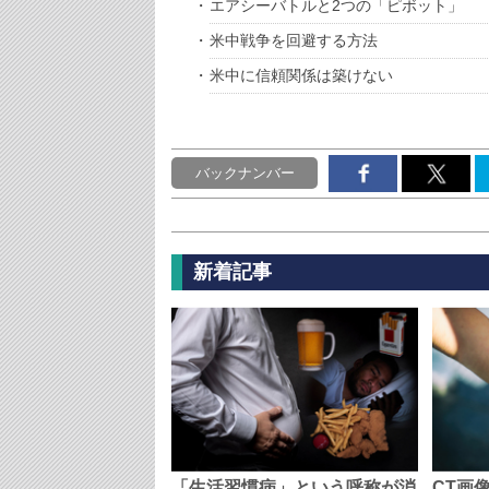
エアシーバトルと2つの「ピボット」
米中戦争を回避する方法
米中に信頼関係は築けない
バックナンバー
新着記事
「生活習慣病」という呼称が消
CT画