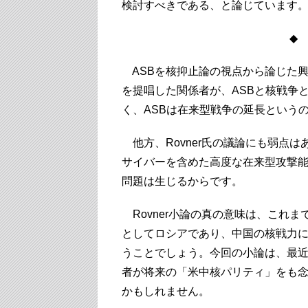
検討すべきである、と論じています
◆ 
ASBを核抑止論の視点から論じた興味
を提唱した関係者が、ASBと核戦争
く、ASBは在来型戦争の延長という
他方、Rovner氏の議論にも弱点は
サイバーを含めた高度な在来型攻撃
問題は生じるからです。
Rovner小論の真の意味は、これ
としてロシアであり、中国の核戦力
うことでしょう。今回の小論は、最
者が将来の「米中核パリティ」をも
かもしれません。