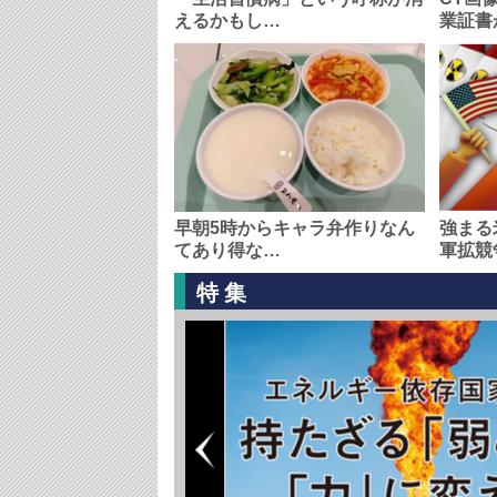
えるかもし…
業証書
早朝5時からキャラ弁作りなん
強まる
てあり得な…
軍拡競
特集