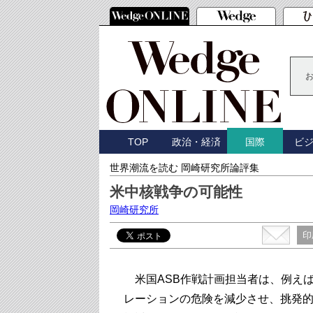
TOP
政治・経済
ビ
国際
世界潮流を読む 岡崎研究所論評集
米中核戦争の可能性
岡崎研究所
印
米国ASB作戦計画担当者は、例え
レーションの危険を減少させ、挑発