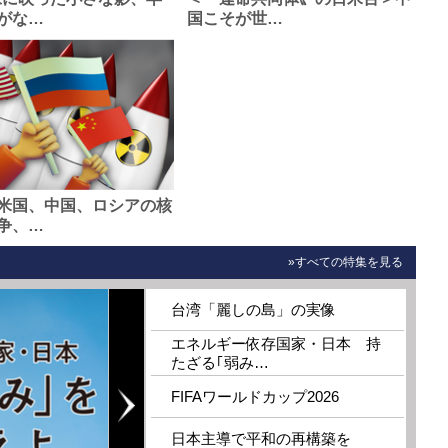
がな…
国こそが世…
米国、中国、ロシアの核
争、…
»すべての特集を見る
台湾「麗しの島」の実像
エネルギー依存国家・日本 持
たざる｢弱み…
FIFAワールドカップ2026
日本主導で平和の再構築を