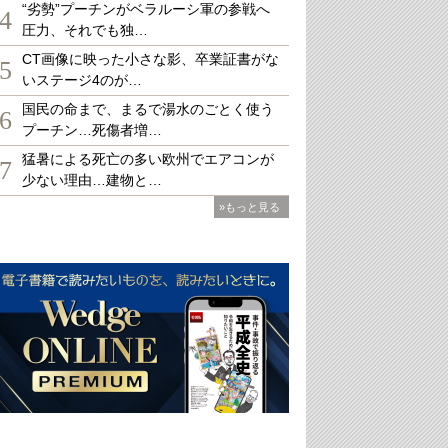
“劣勢”プーチンがベラルーシ軍の参戦へ
4
圧力、それでも独…
CT画像に映った小さな影、卒業証書がな
5
いステージ4のが…
国民の命まで、まるで湯水のごとく使う
6
プーチン…死傷者増…
猛暑による死亡の多い欧州でエアコンが
7
少ない理由…建物と…
»もっと見る