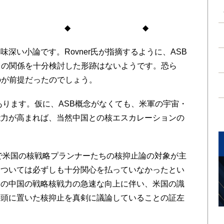
。
◆ ◆
深い小論です。Rovner氏が指摘するように、ASB
との関係を十分検討した形跡はないようです。恐ら
のが前提だったのでしょう。
あります。仮に、ASB概念がなくても、米軍の宇宙・
能力が高まれば、当然中国との核エスカレーションの
まで米国の核戦略プランナーたちの核抑止論の対象が主
については必ずしも十分関心を払っていなかったとい
近の中国の戦略核戦力の急速な向上に伴い、米国の識
念頭に置いた核抑止を真剣に議論していることの証左