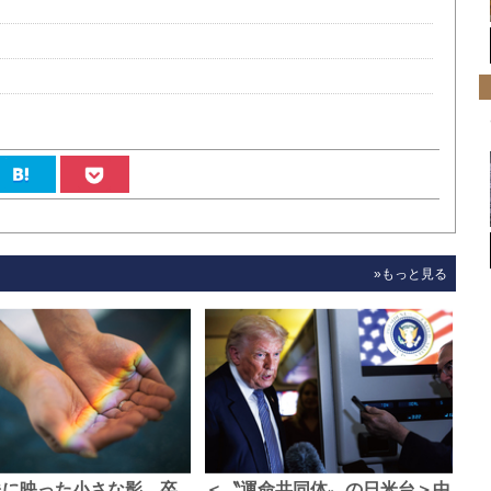
»もっと見る
像に映った小さな影、卒
＜〝運命共同体〟の日米台＞中