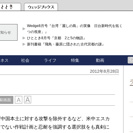
Wedge8月号『台湾「麗しの島」の実像 日台新時代を拓く「3
つの視座」』
お知らせ
ひととき8月号『京都 2と5の物語』
新刊書籍『飛鳥・藤原に隠された古代宮都の謎』
ジネス
社会
ライフ
特集
動画
2012年8月28日
刷画面
ば中国本土に対する攻撃を除外するなど、米中エスカ
的でない作戦計画と忍耐を強調する選択肢をも真剣に