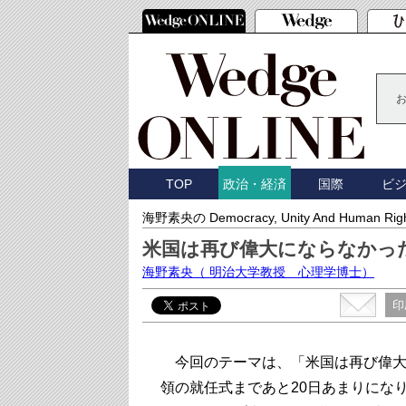
TOP
国際
ビ
政治・経済
海野素央の Democracy, Unity And Human Rig
米国は再び偉大にならなかっ
海野素央
（ 明治大学教授 心理学博士）
印
今回のテーマは、「米国は再び偉大
領の就任式まであと20日あまりにな