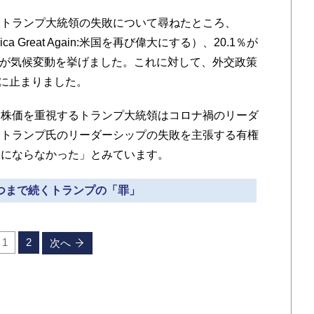
トランプ大統領の失敗について尋ねたところ、
ca Great Again:米国を再び偉大にする）、20.1％が
.4％が気候変動を挙げました。これに対して、外交政策
％に止まりました。
株価を重視するトランプ大統領はコロナ禍のリーダ
。トランプ氏のリーダーシップの失敗を主張する有権
大にならなかった」とみています。
いつまで続くトランプの「罪」
1
2
次へ