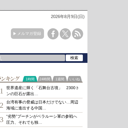
2026年8月9日(日)
メルマガ登録
ランキング
1時間
24時間
1週間
いいね
世界遺産に輝く「石舞台古墳」 2300ト
1
ンの巨石が露出…
台湾有事の脅威は日本だけでない…周辺
2
海域に進出する中国…
“劣勢”プーチンがベラルーシ軍の参戦へ
3
圧力、それでも独…