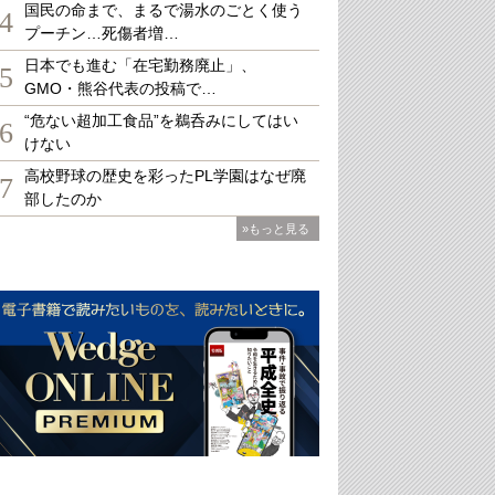
国民の命まで、まるで湯水のごとく使う
4
プーチン…死傷者増…
日本でも進む「在宅勤務廃止」、
5
GMO・熊谷代表の投稿で…
“危ない超加工食品”を鵜呑みにしてはい
6
けない
高校野球の歴史を彩ったPL学園はなぜ廃
7
部したのか
»もっと見る