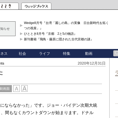
Wedge8月号『台湾「麗しの島」の実像 日台新時代を拓く「3
つの視座」』
お知らせ
ひととき8月号『京都 2と5の物語』
新刊書籍『飛鳥・藤原に隠された古代宮都の謎』
ジネス
社会
ライフ
特集
動画
hts
2020年12月31日
た
刷画面
にならなかった」です。ジョー・バイデン次期大統
り、間もなくカウントダウンが始まります。ドナル