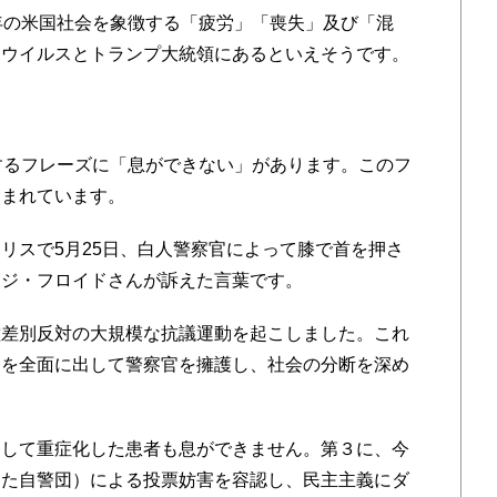
年の米国社会を象徴する「
疲労」「喪失」及び「混
ナウイルスとトランプ大統領にあるといえそうです。
するフレーズに「息ができない」があります。このフ
含まれています。
スで5月25日、白人警察官によって膝で首を押さ
ージ・フロイドさんが訴えた言葉です。
差別反対の大規模な抗議運動を起こしました。これ
」を全面に出して警察官を擁護し、社会の分断を深め
して重症化した患者も息ができません。第３に、今
した自警団）による投票妨害を容認し、民主主義にダ