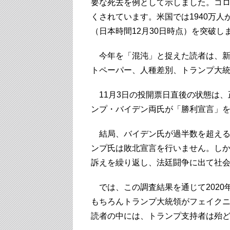
要な死去を例として示しました。コ
くされています。米国では1940万人
（日本時間12月30日時点）を突破し
今年を「混沌」と捉えた読者は、新
トペーパー、人種差別、トランプ大
11月3日の投開票日直後の状態は、
ンプ・バイデン両氏が「勝利宣言」
結局、バイデン氏が過半数を超える選
ンプ氏は敗北宣言を行いません。し
訴えを繰り返し、法廷闘争に出て社
では、この調査結果を通じて2020
もちろんトランプ大統領がフェイク
読者の中には、トランプ支持者は殆