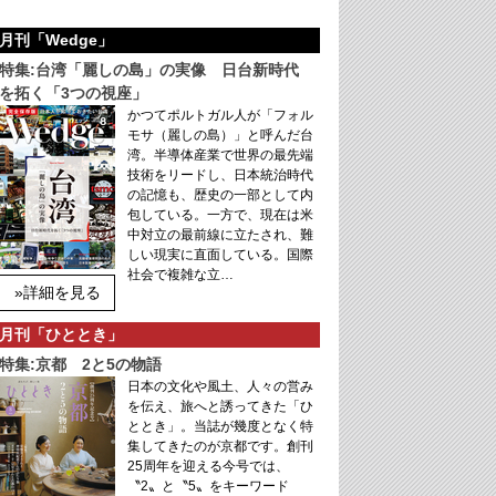
月刊「Wedge」
特集:台湾「麗しの島」の実像 日台新時代
を拓く「3つの視座」
かつてポルトガル人が「フォル
モサ（麗しの島）」と呼んだ台
湾。半導体産業で世界の最先端
技術をリードし、日本統治時代
の記憶も、歴史の一部として内
包している。一方で、現在は米
中対立の最前線に立たされ、難
しい現実に直面している。国際
社会で複雑な立…
»詳細を見る
月刊「ひととき」
特集:京都 2と5の物語
日本の文化や風土、人々の営み
を伝え、旅へと誘ってきた「ひ
ととき」。当誌が幾度となく特
集してきたのが京都です。創刊
25周年を迎える今号では、
〝2〟と〝5〟をキーワード