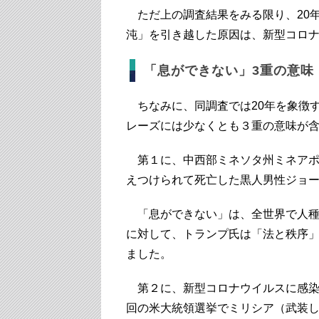
ただ上の調査結果をみる限り、20
沌」を引き越した原因は、新型コロ
「息ができない」3重の意味
ちなみに、同調査では20年を象徴
レーズには少なくとも３重の意味が
第１に、中西部ミネソタ州ミネアポリ
えつけられて死亡した黒人男性ジョ
「息ができない」は、全世界で人種
に対して、トランプ氏は「法と秩序
ました。
第２に、新型コロナウイルスに感染
回の米大統領選挙でミリシア（武装