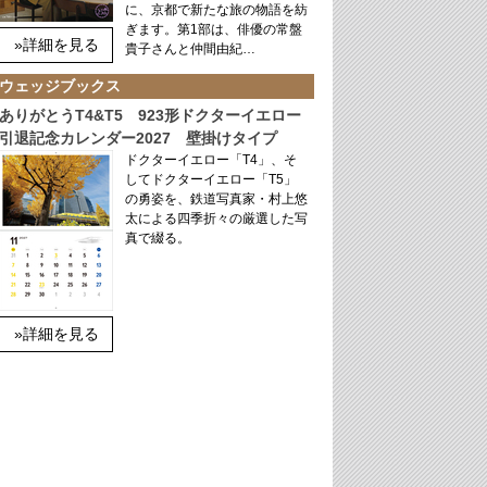
に、京都で新たな旅の物語を紡
ぎます。第1部は、俳優の常盤
»詳細を見る
貴子さんと仲間由紀…
ウェッジブックス
ありがとうT4&T5 923形ドクターイエロー
引退記念カレンダー2027 壁掛けタイプ
ドクターイエロー「T4」、そ
してドクターイエロー「T5」
の勇姿を、鉄道写真家・村上悠
太による四季折々の厳選した写
真で綴る。
»詳細を見る