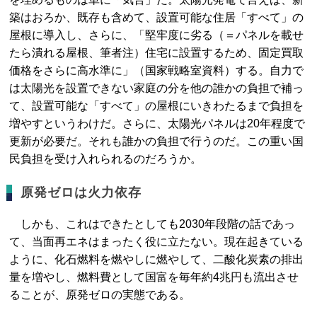
築はおろか、既存も含めて、設置可能な住居「すべて」の
屋根に導入し、さらに、「堅牢度に劣る（＝パネルを載せ
たら潰れる屋根、筆者注）住宅に設置するため、固定買取
価格をさらに高水準に」（国家戦略室資料）する。自力で
は太陽光を設置できない家庭の分を他の誰かの負担で補っ
て、設置可能な「すべて」の屋根にいきわたるまで負担を
増やすというわけだ。さらに、太陽光パネルは20年程度で
更新が必要だ。それも誰かの負担で行うのだ。この重い国
民負担を受け入れられるのだろうか。
原発ゼロは火力依存
しかも、これはできたとしても2030年段階の話であっ
て、当面再エネはまったく役に立たない。現在起きている
ように、化石燃料を燃やしに燃やして、二酸化炭素の排出
量を増やし、燃料費として国富を毎年約4兆円も流出させ
ることが、原発ゼロの実態である。