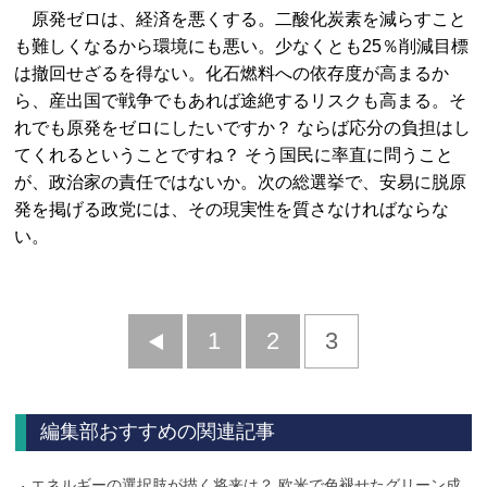
原発ゼロは、経済を悪くする。二酸化炭素を減らすこと
も難しくなるから環境にも悪い。少なくとも25％削減目標
は撤回せざるを得ない。化石燃料への依存度が高まるか
ら、産出国で戦争でもあれば途絶するリスクも高まる。そ
れでも原発をゼロにしたいですか？ ならば応分の負担はし
てくれるということですね？ そう国民に率直に問うこと
が、政治家の責任ではないか。次の総選挙で、安易に脱原
発を掲げる政党には、その現実性を質さなければならな
い。
前
1
2
3
へ
編集部おすすめの関連記事
エネルギーの選択肢が描く将来は？ 欧米で色褪せたグリーン成