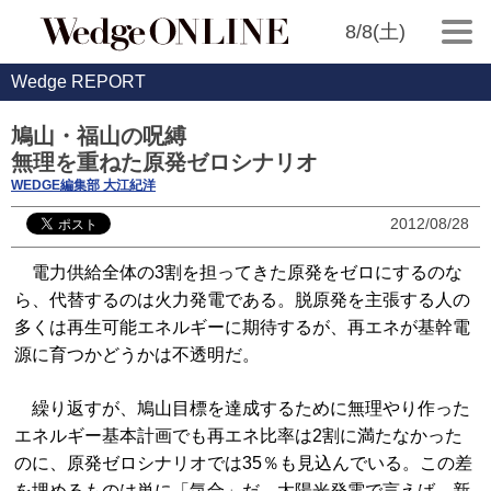
8/8(土)
Wedge REPORT
鳩山・福山の呪縛
無理を重ねた原発ゼロシナリオ
WEDGE編集部 大江紀洋
2012/08/28
電力供給全体の3割を担ってきた原発をゼロにするのな
ら、代替するのは火力発電である。脱原発を主張する人の
多くは再生可能エネルギーに期待するが、再エネが基幹電
源に育つかどうかは不透明だ。
繰り返すが、鳩山目標を達成するために無理やり作った
エネルギー基本計画でも再エネ比率は2割に満たなかった
のに、原発ゼロシナリオでは35％も見込んでいる。この差
を埋めるものは単に「気合」だ。太陽光発電で言えば、新