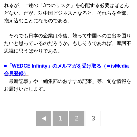
れるが、上述の「3つのリスク」を心配する必要はほとん
どない。だが、対中国ビジネスとなると、それらを全部、
抱え込むことになるのである。
それでも日本の企業は今後、競って中国への進出を図り
たいと思っているのだろうか。もしそうであれば、摩訶不
思議に思うばかりである。
■
「WEDGE Infinity」のメルマガを受け取る（＝isMedia
会員登録）
「最新記事」や「編集部のおすすめ記事」等、旬な情報を
お届けいたします。
前
1
2
3
へ