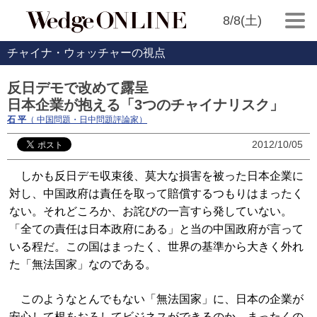
8/8(土)
チャイナ・ウォッチャーの視点
反日デモで改めて露呈
日本企業が抱える「3つのチャイナリスク」
石 平
（ 中国問題・日中問題評論家）
2012/10/05
しかも反日デモ収束後、莫大な損害を被った日本企業に
対し、中国政府は責任を取って賠償するつもりはまったく
ない。それどころか、お詫びの一言すら発していない。
「全ての責任は日本政府にある」と当の中国政府が言って
いる程だ。この国はまったく、世界の基準から大きく外れ
た「無法国家」なのである。
このようなとんでもない「無法国家」に、日本の企業が
安心して根をおろしてビジネスができるのか、まったくの