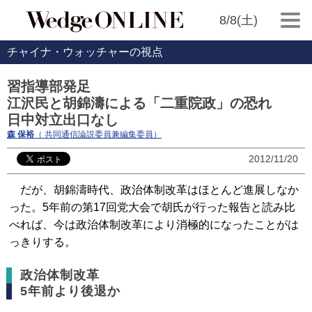
8/8(土)
チャイナ・ウォッチャーの視点
習指導部発足
江沢民と胡錦濤による「二重院政」の恐れ
日中対立出口なし
森 保裕
（ 共同通信論説委員兼編集委員）
2012/11/20
だが、胡錦濤時代、政治体制改革はほとんど進展しなか
った。5年前の第17回党大会で胡氏が行った報告と読み比
べれば、今は政治体制改革により消極的になったことがは
っきりする。
政治体制改革
5年前より後退か