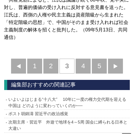
対し、普遍的価値の受け入れに反対する意見書を送った。
江氏は、西側の人権や民主主義は資産階級から生まれた
「特定階級の思想」で、中国がそのまま受け入れれば社会
主義制度の解体を招くと批判した。（09年5月13日、共同
通信）
前
1
2
3
4
5
へ
へ
編集部おすすめの関連記事
いよいよはじまる“十八大” 10年に一度の権力交代期を迎える
中国は どのように変わっていくのか──
ポスト胡錦濤 習近平の政治感覚
次期主席・習近平 外遊で地球を4～5周 国会に縛られる日本と
大違い