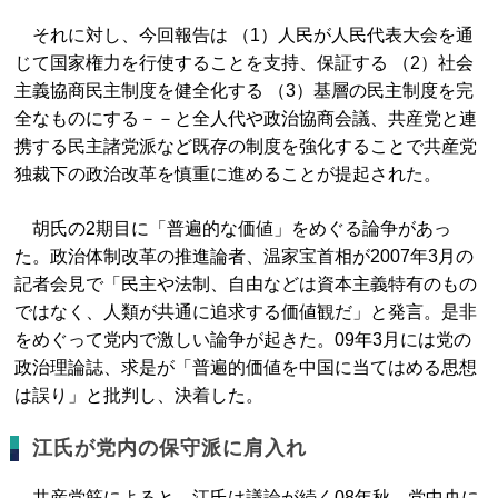
それに対し、今回報告は （1）人民が人民代表大会を通
じて国家権力を行使することを支持、保証する （2）社会
主義協商民主制度を健全化する （3）基層の民主制度を完
全なものにする－－と全人代や政治協商会議、共産党と連
携する民主諸党派など既存の制度を強化することで共産党
独裁下の政治改革を慎重に進めることが提起された。
胡氏の2期目に「普遍的な価値」をめぐる論争があっ
た。政治体制改革の推進論者、温家宝首相が2007年3月の
記者会見で「民主や法制、自由などは資本主義特有のもの
ではなく、人類が共通に追求する価値観だ」と発言。是非
をめぐって党内で激しい論争が起きた。09年3月には党の
政治理論誌、求是が「普遍的価値を中国に当てはめる思想
は誤り」と批判し、決着した。
江氏が党内の保守派に肩入れ
共産党筋によると、江氏は議論が続く08年秋、党中央に