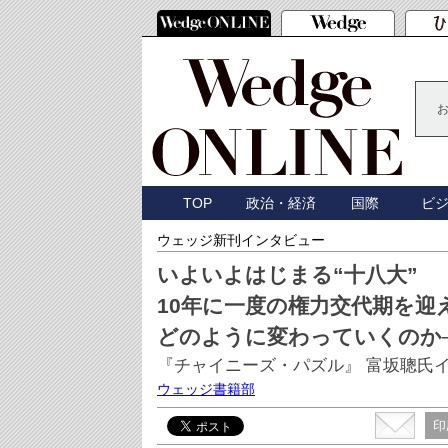
TOP
政治・経済
国際
ビ
ウェッジ新刊インタビュー
いよいよはじまる“十八大”
10年に一度の権力交代期を迎
どのように変わっていくのか
『チャイニーズ・パズル』 富坂聰氏
ウェッジ書籍部
印