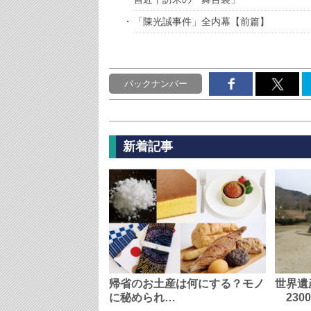
「陳光誠事件」全内幕【前篇】
バックナンバー
新着記事
帰省のお土産は何にする？モノ
世界遺
に秘められ…
230