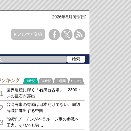
2026年8月9日(日)
メルマガ登録
ランキング
1時間
24時間
1週間
いいね
世界遺産に輝く「石舞台古墳」 2300ト
1
ンの巨石が露出…
台湾有事の脅威は日本だけでない…周辺
2
海域に進出する中国…
“劣勢”プーチンがベラルーシ軍の参戦へ
3
圧力、それでも独…