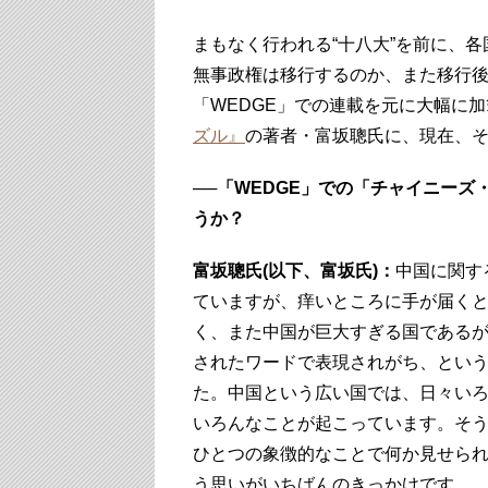
まもなく行われる“十八大”を前に、
無事政権は移行するのか、また移行
「WEDGE」での連載を元に大幅に
ズル』
の著者・富坂聰氏に、現在、
──
「WEDGE」での「チャイニーズ
うか？
富坂聰氏(以下、富坂氏)：
中国に関す
ていますが、痒いところに手が届く
く、また中国が巨大すぎる国である
されたワードで表現されがち、とい
た。中国という広い国では、日々い
いろんなことが起こっています。そ
ひとつの象徴的なことで何か見せら
う思いがいちばんのきっかけです。