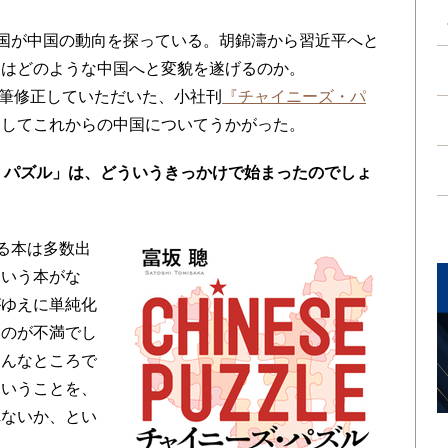
各国が中国の動向を探っている。胡錦濤から習近平へと
後はどのような中国へと変貌を遂げるのか。
加筆修正していただいた、小社刊
『チャイニーズ・パ
そしてこれからの中国についてうかがった。
・パズル」は、どういうきっかけで始まったのでしょ
る本は多数出
という本がな
がゆえに単純化
うのが不満でし
ろんなところで
ういうことを、
れないか、とい