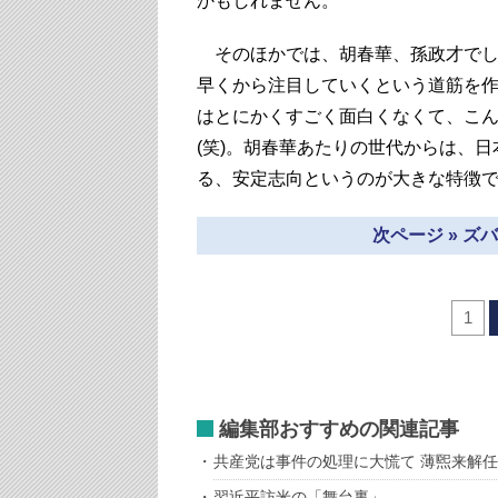
かもしれません。
そのほかでは、胡春華、孫政才でし
早くから注目していくという道筋を
はとにかくすごく面白くなくて、こ
(笑)。胡春華あたりの世代からは、
る、安定志向というのが大きな特徴
次ページ » 
1
編集部おすすめの関連記事
共産党は事件の処理に大慌て 薄煕来解
習近平訪米の「舞台裏」