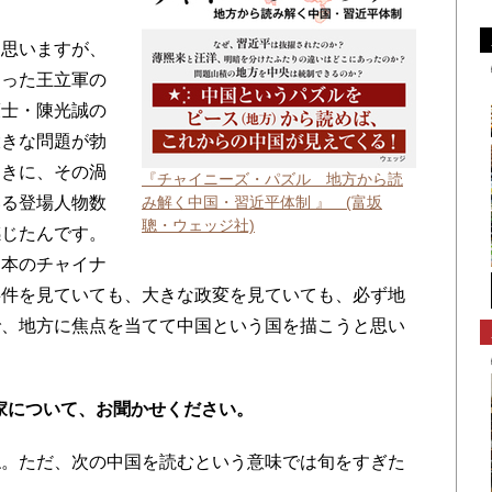
思いますが、
なった王立軍の
護士・陳光誠の
大きな問題が勃
ときに、その渦
『チャイニーズ・パズル 地方から読
いる登場人物数
み解く中国・習近平体制 』 (富坂
聰・ウェッジ社)
感じたんです。
日本のチャイナ
事件を見ていても、大きな政変を見ていても、必ず地
で、地方に焦点を当てて中国という国を描こうと思い
家について、お聞かせください。
ね。ただ、次の中国を読むという意味では旬をすぎた