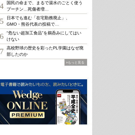
国民の命まで、まるで湯水のごとく使う
4
プーチン…死傷者増…
日本でも進む「在宅勤務廃止」、
5
GMO・熊谷代表の投稿で…
“危ない超加工食品”を鵜呑みにしてはい
6
けない
高校野球の歴史を彩ったPL学園はなぜ廃
7
部したのか
»もっと見る