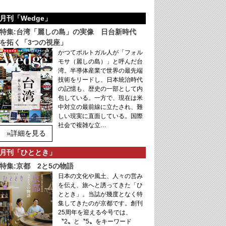
月刊「Wedge」
特集:台湾「麗しの島」の実像 日台新時代
を拓く「3つの視座」
かつてポルトガル人が「フォル
モサ（麗しの島）」と呼んだ台
湾。半導体産業で世界の最先端
技術をリードし、日本統治時代
の記憶も、歴史の一部として内
包している。一方で、現在は米
中対立の最前線に立たされ、難
しい現実に直面している。国際
社会で複雑な立…
»詳細を見る
月刊「ひととき」
特集:京都 2と5の物語
日本の文化や風土、人々の営み
を伝え、旅へと誘ってきた「ひ
ととき」。当誌が幾度となく特
集してきたのが京都です。創刊
25周年を迎える今号では、
〝2〟と〝5〟をキーワード