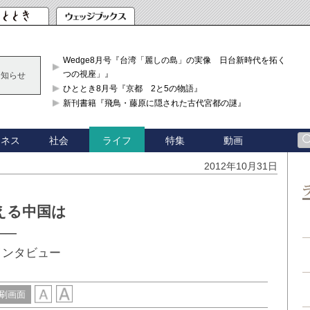
Wedge8月号『台湾「麗しの島」の実像 日台新時代を拓く「3
つの視座」』
お知らせ
ひととき8月号『京都 2と5の物語』
新刊書籍『飛鳥・藤原に隠された古代宮都の謎』
ジネス
社会
特集
動画
ライフ
2012年10月31日
える中国は
──
インタビュー
刷画面