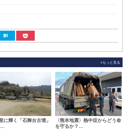
»もっと見る
産に輝く「石舞台古墳」
〈熊本地震〉熱中症からどう命
0…
を守るか？…