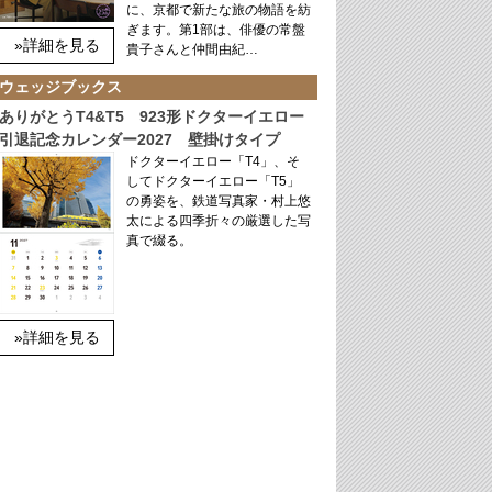
に、京都で新たな旅の物語を紡
ぎます。第1部は、俳優の常盤
»詳細を見る
貴子さんと仲間由紀…
ウェッジブックス
ありがとうT4&T5 923形ドクターイエロー
引退記念カレンダー2027 壁掛けタイプ
ドクターイエロー「T4」、そ
してドクターイエロー「T5」
の勇姿を、鉄道写真家・村上悠
太による四季折々の厳選した写
真で綴る。
»詳細を見る