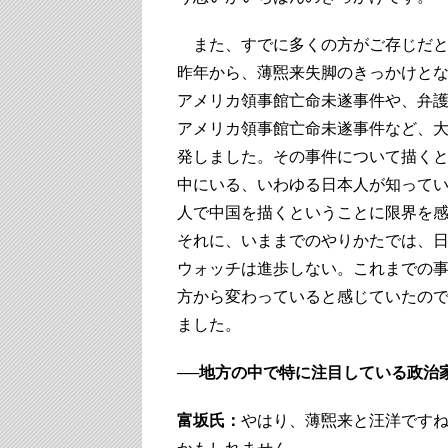
また、すでに多くの方がご存じだと
昨年から、薄煕来失脚のきっかけと
アメリカ領事館亡命未遂事件や、弁
アメリカ領事館亡命未遂事件など、
発しました。その事件について描く
中にいる、いわゆる日本人が知って
人で中国を描くということに限界を
それに、いままでのやりかたでは、
ウォッチは進歩しない。これまでの
方から変わっていると感じていたの
ました。
──地方の中で特に注目している政治
富坂氏：
やはり、薄煕来と汪洋です