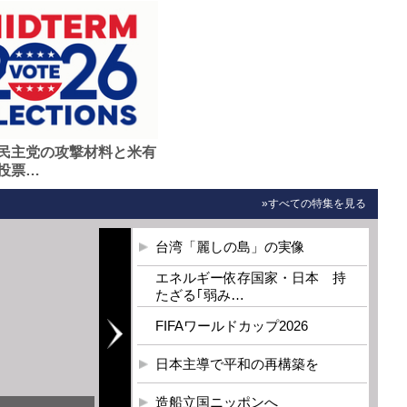
民主党の攻撃材料と米有
投票…
»すべての特集を見る
台湾「麗しの島」の実像
エネルギー依存国家・日本 持
たざる｢弱み…
FIFAワールドカップ2026
日本主導で平和の再構築を
造船立国ニッポンへ