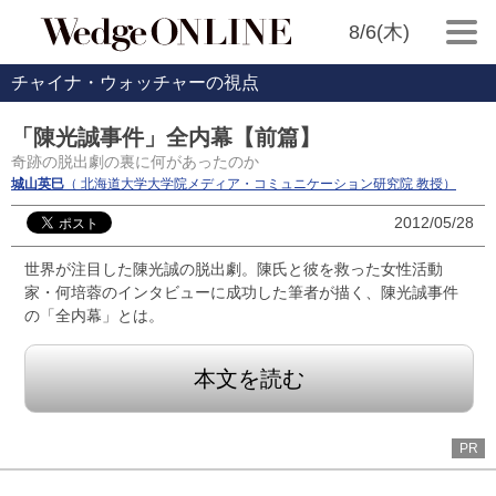
8/6(木)
チャイナ・ウォッチャーの視点
「陳光誠事件」全内幕【前篇】
奇跡の脱出劇の裏に何があったのか
城山英巳
（ 北海道大学大学院メディア・コミュニケーション研究院 教授）
2012/05/28
世界が注目した陳光誠の脱出劇。陳氏と彼を救った女性活動
家・何培蓉のインタビューに成功した筆者が描く、陳光誠事件
の「全内幕」とは。
本文を読む
PR