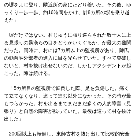
の塀をよじ登り、隣近所の家にたどり着いた。その後、ゆ
っくり一歩一歩、約16時間をかけ、計8カ所の塀を乗り越
えた」
塀だけではない。村じゅうに張り巡らされた数十人に上
る見張りの暴漢らの目をどうかいくぐるか、が最大の難関
だった。同時に、村には7カ所以上の監視所があり、陳氏
の動向や外部者の進入に目を光らせていた。すべて突破し
ないと、村を抜け出せないのだ。しかしアクシデントが起
こった。陳は続ける。
「5カ所目の監視所で転倒した際、足を負傷した。痛く
て立てなくなり、這って進む以外になかった。その時が最
もつらかった。村を出るまでまだまだ多くの人的障害（見
張り）と自然の障害が残っていた。最後は這って村を抜け
出した」
200回以上も転倒し、東師古村を抜け出して比較的安全