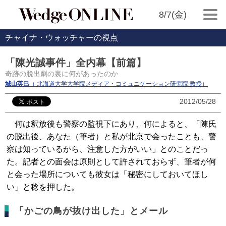
8/7(金)
チャイナ・ウォッチャーの視点
「陳光誠事件」全内幕【前篇】
奇跡の脱出劇の裏に何があったのか
城山英巳
（ 北海道大学大学院メディア・コミュニケーション研究院 教授）
2012/05/28
何は釈放後も警察の監視下にあり、何によると、「陳氏
の脱出後、あなた（筆者）と私が北京で会ったことも、警
察は知っているから、注意した方がいい」とのことだっ
た。記者との面会は原則として許されておらず、筆者が何
と会った場所についても彼女は「秘密にしておいてほし
い」と稔を押した。
「かごの鳥が抜け出した」とメール