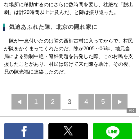
な場所に移動するのにさらに数時間を要し、壮絶な「脱出
劇」は計20時間以上に及んだ、と陳は振り返った。
気迫あふれた陳、北京の隠れ家に
陳が一息付いたのは隣の西師古村に入ってからで、村民
が陳をかくまってくれたのだ。陳が2005～06年、地元当
局による強制中絶・避妊問題を告発した際、この村民を支
援したことがあり、村民は逃げて来た陳を助け、その後、
兄の陳光福に連絡したのだ。
前
1
2
3
4
5
PR
へ
へ