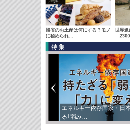
帰省のお土産は何にする？モノ
世界遺
に秘められ…
230
特集
エネルギー依存国家・日
る｢弱み…