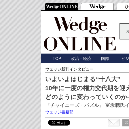
TOP
政治・経済
国際
ビ
ウェッジ新刊インタビュー
いよいよはじまる“十八大”
10年に一度の権力交代期を迎
どのように変わっていくのか
『チャイニーズ・パズル』 富坂聰氏
ウェッジ書籍部
印