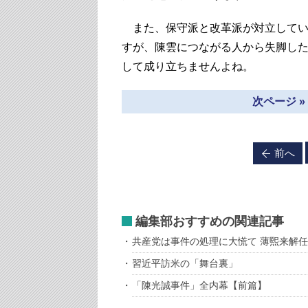
また、保守派と改革派が対立してい
すが、陳雲につながる人から失脚し
して成り立ちませんよね。
次ページ 
前へ
編集部おすすめの関連記事
共産党は事件の処理に大慌て 薄煕来解
習近平訪米の「舞台裏」
「陳光誠事件」全内幕【前篇】