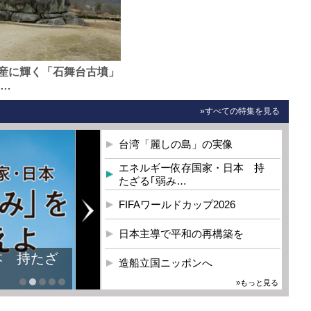
産に輝く「石舞台古墳」
0…
»すべての特集を見る
台湾「麗しの島」の実像
エネルギー依存国家・日本 持
たざる｢弱み…
FIFAワールドカップ2026
日本主導で平和の再構築を
本 持たざ
造船立国ニッポンへ
»もっと見る