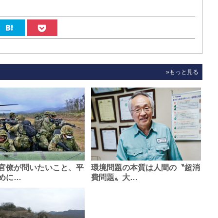
»もっと見る
官僚が問いたいこと、平
環境問題の本質は人間の〝超消
めに…
費問題〟大…