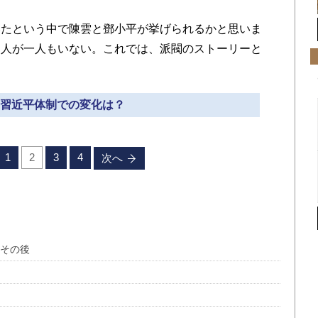
たという中で陳雲と鄧小平が挙げられるかと思いま
た人が一人もいない。これでは、派閥のストーリーと
» 習近平体制での変化は？
1
2
3
4
次へ
任その後