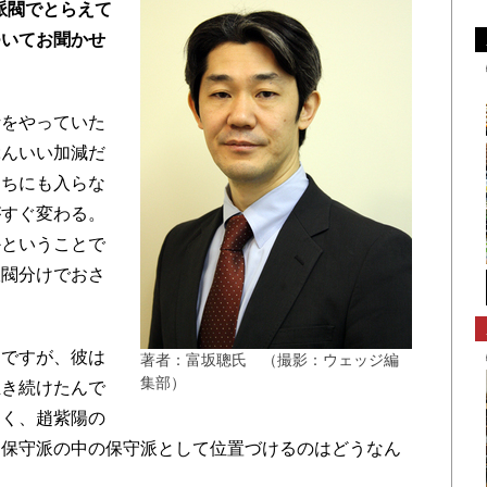
派閥でとらえて
ついてお聞かせ
析をやっていた
ぶんいい加減だ
っちにも入らな
がすぐ変わる。
かということで
派閥分けでおさ
ですが、彼は
著者：富坂聰氏 （撮影：ウェッジ編
集部）
生き続けたんで
なく、趙紫陽の
、保守派の中の保守派として位置づけるのはどうなん