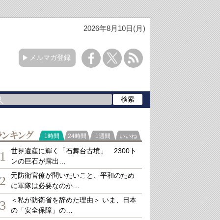
2026年8月10日(月)
メルマガ登録
ランキング
1時間
24時間
1週間
いいね
世界遺産に輝く「石舞台古墳」 2300ト
1
ンの巨石が露出…
元防衛官僚が問いたいこと、平和のため
2
に軍隊は必要なのか…
＜私が防衛省を辞めた理由＞ いま、日本
3
の「安全保障」の…