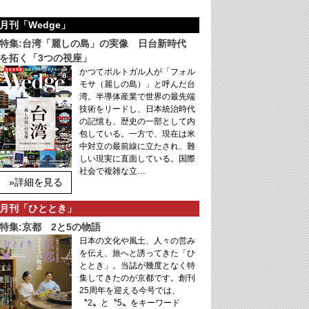
月刊「Wedge」
特集:台湾「麗しの島」の実像 日台新時代
を拓く「3つの視座」
かつてポルトガル人が「フォル
モサ（麗しの島）」と呼んだ台
湾。半導体産業で世界の最先端
技術をリードし、日本統治時代
の記憶も、歴史の一部として内
包している。一方で、現在は米
中対立の最前線に立たされ、難
しい現実に直面している。国際
社会で複雑な立…
»詳細を見る
月刊「ひととき」
特集:京都 2と5の物語
日本の文化や風土、人々の営み
を伝え、旅へと誘ってきた「ひ
ととき」。当誌が幾度となく特
集してきたのが京都です。創刊
25周年を迎える今号では、
〝2〟と〝5〟をキーワード