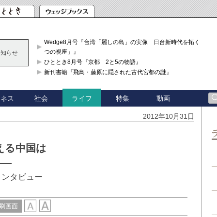
Wedge8月号『台湾「麗しの島」の実像 日台新時代を拓く「3
つの視座」』
お知らせ
ひととき8月号『京都 2と5の物語』
新刊書籍『飛鳥・藤原に隠された古代宮都の謎』
ジネス
社会
特集
動画
ライフ
2012年10月31日
える中国は
──
インタビュー
刷画面