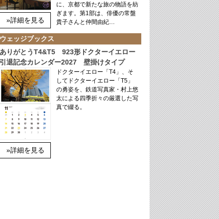
に、京都で新たな旅の物語を紡
ぎます。第1部は、俳優の常盤
»詳細を見る
貴子さんと仲間由紀…
ウェッジブックス
ありがとうT4&T5 923形ドクターイエロー
引退記念カレンダー2027 壁掛けタイプ
ドクターイエロー「T4」、そ
してドクターイエロー「T5」
の勇姿を、鉄道写真家・村上悠
太による四季折々の厳選した写
真で綴る。
»詳細を見る