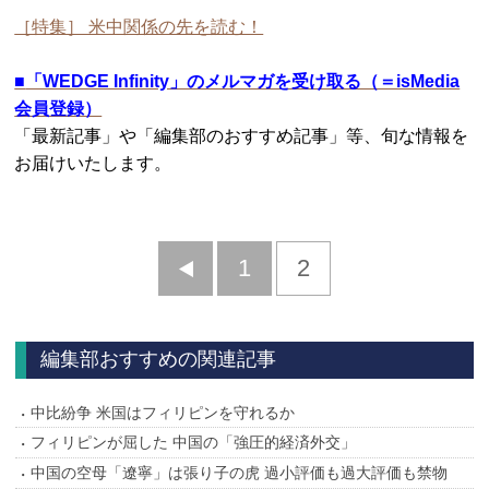
［特集］ 米中関係の先を読む！
■
「WEDGE Infinity」のメルマガを受け取る（＝isMedia
会員登録）
「最新記事」や「編集部のおすすめ記事」等、旬な情報を
お届けいたします。
前
1
2
へ
編集部おすすめの関連記事
中比紛争 米国はフィリピンを守れるか
フィリピンが屈した 中国の「強圧的経済外交」
中国の空母「遼寧」は張り子の虎 過小評価も過大評価も禁物