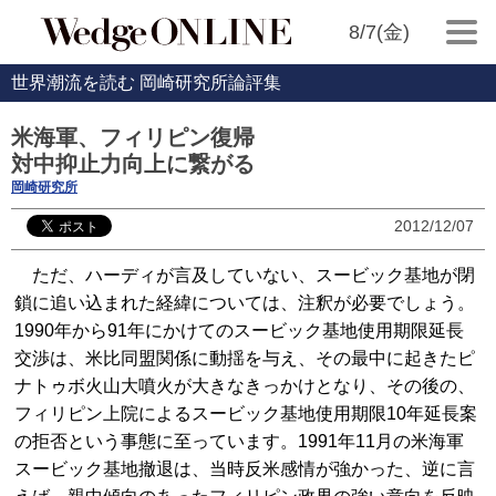
8/7(金)
世界潮流を読む 岡崎研究所論評集
米海軍、フィリピン復帰
対中抑止力向上に繋がる
岡崎研究所
2012/12/07
ただ、ハーディが言及していない、スービック基地が閉
鎖に追い込まれた経緯については、注釈が必要でしょう。
1990年から91年にかけてのスービック基地使用期限延長
交渉は、米比同盟関係に動揺を与え、その最中に起きたピ
ナトゥボ火山大噴火が大きなきっかけとなり、その後の、
フィリピン上院によるスービック基地使用期限10年延長案
の拒否という事態に至っています。1991年11月の米海軍
スービック基地撤退は、当時反米感情が強かった、逆に言