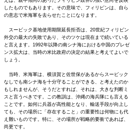
えば、親中傾向のあったフィリピン政界の強い意向を反映
したものでもあります。その意味で、フィリピンは、自ら
の意志で米海軍を去らせたことになります。
スービック基地使用期限延長拒否は、20世紀フィリピン
外交の最大の失敗であり、そのツケは現在まで続いている
と言えます。1992年以降の南シナ海における中国のプレゼ
ンス拡大は、当時の米比政府の決定の結果と考えてよいで
しょう。
当時、米海軍は、横須賀と佐世保があるからスービック
なしでも南シナ海を十分守ることができる、と考えたのか
もしれませんが、そうだとすれば、それは、大きな判断ミ
スと言うべきです。この教訓は、沖縄の海兵隊にも言える
ことです。如何に兵器が高性能となり、輸送手段が向上し
ても、その場所に「存在すること」の重要性は何物にも代
え難いものです。特に、その場所が戦略的要衝であれば、
尚更です。